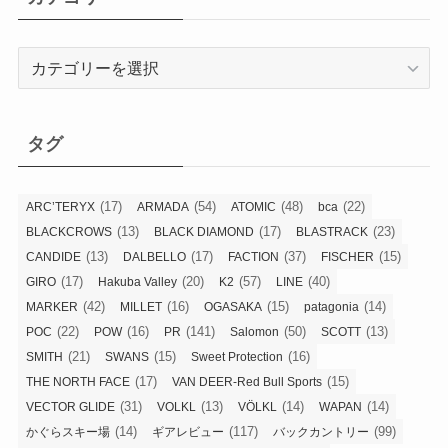
カ
テ
ゴ
リ
タグ
ー
(17)
(54)
(48)
(22)
ARC’TERYX
ARMADA
ATOMIC
bca
(13)
(17)
(23)
BLACKCROWS
BLACK DIAMOND
BLASTRACK
(13)
(17)
(37)
(15)
CANDIDE
DALBELLO
FACTION
FISCHER
(17)
(20)
(57)
(40)
GIRO
Hakuba Valley
K2
LINE
(42)
(16)
(15)
(14)
MARKER
MILLET
OGASAKA
patagonia
(22)
(16)
(141)
(50)
(13)
POC
POW
PR
Salomon
SCOTT
(21)
(15)
(16)
SMITH
SWANS
Sweet Protection
(17)
(15)
THE NORTH FACE
VAN DEER-Red Bull Sports
(31)
(13)
(14)
(14)
VECTOR GLIDE
VOLKL
VÖLKL
WAPAN
(14)
(117)
(99)
かぐらスキー場
ギアレビュー
バックカントリー