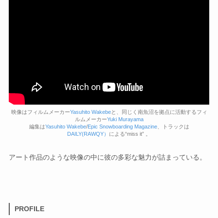
映像はフィルムメーカー
Yasuhito Wakebe
と、同じく南魚沼を拠点に活動するフィ
ルムメーカー
Yuki Murayama
編集は
Yasuhito Wakebe
/
Epic Snowboarding Magazine
、トラックは
DAILY(RAWQY）
による“miss it” 。
アート作品のような映像の中に彼の多彩な魅力が詰まっている。
PROFILE