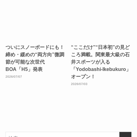
ついにスノーボードにも！
“ここだけ”“日本初”の見ど
締め・緩めの“両方向”微調
ころ満載。関東最大級の石
節が可能な次世代
井スポーツが入る
BOA「H5」発表
「Yodobashi-Ikebukuro」
オープン！
2026/07/07
2026/07/03