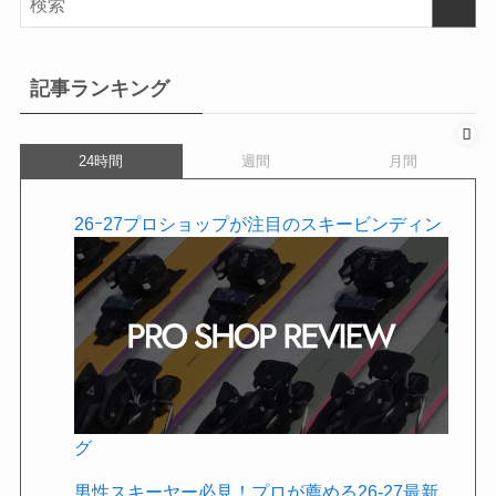
記事ランキング
24時間
週間
月間
26ｰ27プロショップが注目のスキービンディン
グ
男性スキーヤー必見！プロが薦める26-27最新