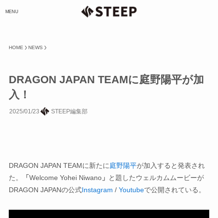
MENU
HOME
NEWS
DRAGON JAPAN TEAMに庭野陽平が加
入！
2025/01/23
STEEP編集部
DRAGON JAPAN TEAMに新たに
庭野陽平
が加入すると発表され
た。
「
Welcome Yohei Niwano
」
と題したウェルカムムービーが
DRAGON JAPANの公式
Instagram
/
Youtube
で公開されている。