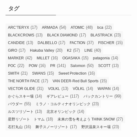
リ
タグ
ー
(17)
(54)
(48)
(22)
ARC’TERYX
ARMADA
ATOMIC
bca
(13)
(17)
(23)
BLACKCROWS
BLACK DIAMOND
BLASTRACK
(13)
(17)
(37)
(15)
CANDIDE
DALBELLO
FACTION
FISCHER
(17)
(20)
(57)
(40)
GIRO
Hakuba Valley
K2
LINE
(42)
(16)
(15)
(14)
MARKER
MILLET
OGASAKA
patagonia
(22)
(16)
(141)
(50)
(13)
POC
POW
PR
Salomon
SCOTT
(21)
(15)
(16)
SMITH
SWANS
Sweet Protection
(17)
(15)
THE NORTH FACE
VAN DEER-Red Bull Sports
(31)
(13)
(14)
(14)
VECTOR GLIDE
VOLKL
VÖLKL
WAPAN
(14)
(117)
(99)
かぐらスキー場
ギアレビュー
バックカントリー
(55)
(23)
パウダー
ミラノ・コルティナオリンピック
(13)
(14)
ルスツリゾート
北京オリンピック
(18)
(27)
星野リゾート トマム
未来の雪を考えよう THINK SNOW
(16)
(17)
(23)
石打丸山
舞子スノーリゾート
野沢温泉スキー場