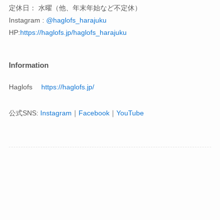
定休日： 水曜（他、年末年始など不定休）
Instagram :
@haglofs_harajuku
HP:
https://haglofs.jp/haglofs_harajuku
Information
Haglofs
https://haglofs.jp/
公式SNS:
Instagram
｜
Facebook
｜
YouTube