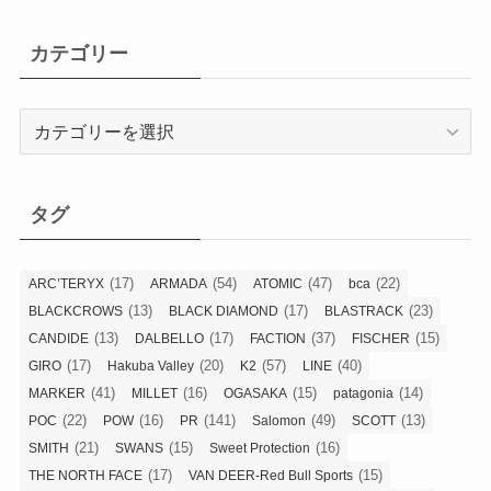
カテゴリー
カ
テ
ゴ
リ
タグ
ー
(17)
(54)
(47)
(22)
ARC’TERYX
ARMADA
ATOMIC
bca
(13)
(17)
(23)
BLACKCROWS
BLACK DIAMOND
BLASTRACK
(13)
(17)
(37)
(15)
CANDIDE
DALBELLO
FACTION
FISCHER
(17)
(20)
(57)
(40)
GIRO
Hakuba Valley
K2
LINE
(41)
(16)
(15)
(14)
MARKER
MILLET
OGASAKA
patagonia
(22)
(16)
(141)
(49)
(13)
POC
POW
PR
Salomon
SCOTT
(21)
(15)
(16)
SMITH
SWANS
Sweet Protection
(17)
(15)
THE NORTH FACE
VAN DEER-Red Bull Sports