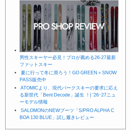
男性スキーヤー必見！プロが薦める26-27最新
ファットスキー
夏に行って冬に滑ろう！GO GREEN＋SNOW
PASS販売中
ATOMICより、現代パークスキーの要求に応え
る新世代「Bent Decode」誕生 ！| ’26ｰ27ニュ
ーモデル情報
SALOMONのNEWブーツ「S/PRO ALPHA C
BOA 130 BLUE」試し履きレビュー