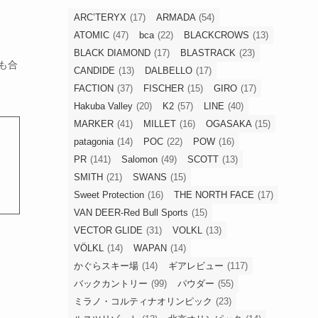
ARC’TERYX
(17)
ARMADA
(54)
ATOMIC
(47)
bca
(22)
BLACKCROWS
(13)
BLACK DIAMOND
(17)
BLASTRACK
(23)
も合
CANDIDE
(13)
DALBELLO
(17)
FACTION
(37)
FISCHER
(15)
GIRO
(17)
Hakuba Valley
(20)
K2
(57)
LINE
(40)
MARKER
(41)
MILLET
(16)
OGASAKA
(15)
patagonia
(14)
POC
(22)
POW
(16)
PR
(141)
Salomon
(49)
SCOTT
(13)
SMITH
(21)
SWANS
(15)
Sweet Protection
(16)
THE NORTH FACE
(17)
VAN DEER-Red Bull Sports
(15)
VECTOR GLIDE
(31)
VOLKL
(13)
VÖLKL
(14)
WAPAN
(14)
かぐらスキー場
(14)
ギアレビュー
(117)
バックカントリー
(99)
パウダー
(55)
ミラノ・コルティナオリンピック
(23)