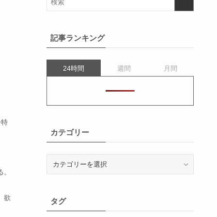
記事ランキング
24時間
週間
月間
ー特
カテゴリー
カ
テ
る。
ゴ
リ
、欲
タグ
ー