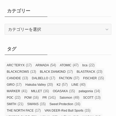
カテゴリー
カ
テ
ゴ
リ
タグ
ー
(17)
(54)
(47)
(22)
ARC’TERYX
ARMADA
ATOMIC
bca
(13)
(17)
(23)
BLACKCROWS
BLACK DIAMOND
BLASTRACK
(13)
(17)
(37)
(15)
CANDIDE
DALBELLO
FACTION
FISCHER
(17)
(20)
(57)
(40)
GIRO
Hakuba Valley
K2
LINE
(41)
(16)
(15)
(14)
MARKER
MILLET
OGASAKA
patagonia
(22)
(16)
(141)
(49)
(13)
POC
POW
PR
Salomon
SCOTT
(21)
(15)
(16)
SMITH
SWANS
Sweet Protection
(17)
(15)
THE NORTH FACE
VAN DEER-Red Bull Sports