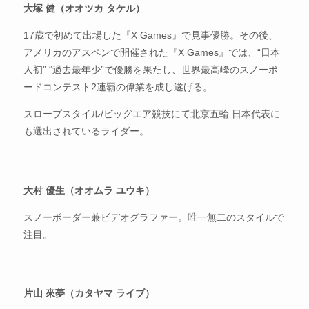
大塚 健（オオツカ タケル）
17歳で初めて出場した『X Games』で見事優勝。その後、
アメリカのアスペンで開催された『X Games』では、“日本
人初” “過去最年少”で優勝を果たし、世界最高峰のスノーボ
ードコンテスト2連覇の偉業を成し遂げる。
スロープスタイル/ビッグエア競技にて北京五輪 日本代表に
も選出されているライダー。
大村 優生（オオムラ ユウキ）
スノーボーダー兼ビデオグラファー。唯一無二のスタイルで
注目。
片山 來夢（カタヤマ ライブ）