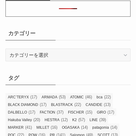
カテゴリー
カ
テ
ゴ
リ
タグ
ー
(17)
(53)
(46)
(22)
ARC’TERYX
ARMADA
ATOMIC
bca
(17)
(22)
(13)
BLACK DIAMOND
BLASTRACK
CANDIDE
(17)
(37)
(15)
(17)
DALBELLO
FACTION
FISCHER
GIRO
(20)
(12)
(57)
(39)
Hakuba Valley
HESTRA
K2
LINE
(41)
(16)
(14)
(14)
MARKER
MILLET
OGASAKA
patagonia
(22)
(16)
(141)
(49)
(13)
POC
POW
PR
Salomon
SCOTT