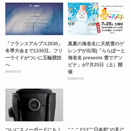
「フランスアルプス2030」
真夏の海老名に天然雪のゲ
冬季大会まで1330日。フリ
レンデが出現|「ららぽーと
ーライドがついに五輪競技
海老名 presents 雪でアソ
へ
ビナ」が7月25日（土）開
催
2026/07/10
2026/07/10
ついにスノーボードにも！
“ここだけ”“日本初”の見ど