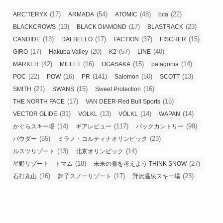
(17)
(54)
(48)
(22)
ARC’TERYX
ARMADA
ATOMIC
bca
(13)
(17)
(23)
BLACKCROWS
BLACK DIAMOND
BLASTRACK
(13)
(17)
(37)
(15)
CANDIDE
DALBELLO
FACTION
FISCHER
(17)
(20)
(57)
(40)
GIRO
Hakuba Valley
K2
LINE
(42)
(16)
(15)
(14)
MARKER
MILLET
OGASAKA
patagonia
(22)
(16)
(141)
(50)
(13)
POC
POW
PR
Salomon
SCOTT
(21)
(15)
(16)
SMITH
SWANS
Sweet Protection
(17)
(15)
THE NORTH FACE
VAN DEER-Red Bull Sports
(31)
(13)
(14)
(14)
VECTOR GLIDE
VOLKL
VÖLKL
WAPAN
(14)
(117)
(99)
かぐらスキー場
ギアレビュー
バックカントリー
(55)
(23)
パウダー
ミラノ・コルティナオリンピック
(13)
(14)
ルスツリゾート
北京オリンピック
(18)
(27)
星野リゾート トマム
未来の雪を考えよう THINK SNOW
(16)
(17)
(23)
石打丸山
舞子スノーリゾート
野沢温泉スキー場