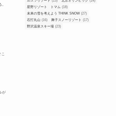
ルスツリゾート
(13)
北京オリンピック
(14)
る。
星野リゾート トマム
(18)
未来の雪を考えよう THINK SNOW
(27)
石打丸山
(16)
舞子スノーリゾート
(17)
野沢温泉スキー場
(23)
そこ
ルが