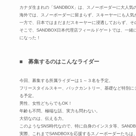
カナダ生まれの「SANDBOX」は、
スノーボーダーに大人気
海外では、スノーボーダーに留まらず、
スキーヤーにも人気
一方で、日本ではまだまだスキーヤーに浸透しておらず、
そ
そこで、SANDBOX日本代理店フィールドゲートでは、
一緒
になった！
■ 募集するのはこんなライダー
今回、募集する所属ライダーは１～３名を予定。
フリースタイルスキー、バックカントリー、基礎など特別に
る予定。
男性、女性どちらでもOK！
年齢も不問。極端な話、実力も問わない。
大切なのは、伝える力。
このようなSNS時代なので、特に自身のインスタ等、
SAN
実際、
これまでSANDBOXを応援するスノーボーダーたちは