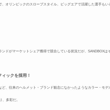
で、オリンピックのスロープスタイル、
ビッグエアで活躍した選手もい
ランドがマーケットシェア獲得で競合している状況だが、SANDBOXは
。
フィックを採用！
など、
往来のヘルメット・ブランド観念になかったようなカラー・
モデ
り、
多彩だ。