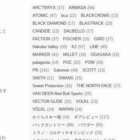
ARC’TERYX
(17)
ARMADA
(54)
ATOMIC
(47)
bca
(22)
BLACKCROWS
(13)
BLACK DIAMOND
(17)
BLASTRACK
(23)
こと
CANDIDE
(13)
DALBELLO
(17)
FACTION
(37)
FISCHER
(15)
GIRO
(17)
Hakuba Valley
(20)
K2
(57)
LINE
(40)
MARKER
(41)
MILLET
(16)
OGASAKA
(15)
patagonia
(14)
POC
(22)
POW
(16)
PR
(141)
Salomon
(49)
SCOTT
(13)
SMITH
(21)
SWANS
(15)
Sweet Protection
(16)
THE NORTH FACE
(17)
出す
VAN DEER-Red Bull Sports
(15)
VECTOR GLIDE
(31)
VOLKL
(13)
VÖLKL
(14)
WAPAN
(14)
かぐらスキー場
(14)
ギアレビュー
(117)
バックカントリー
(99)
パウダー
(55)
ミラノ・コルティナオリンピック
(23)
言わ