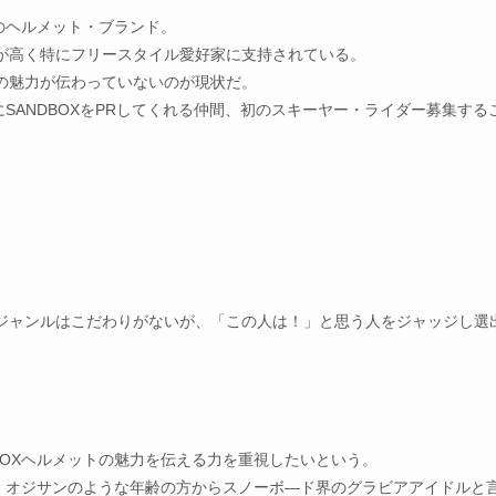
のヘルメット・ブランド。
が高く特にフリースタイル愛好家に支持されて
いる。
の魅力が伝わっていないのが現状だ。
にSANDBOXをPRしてくれる仲間、初のスキーヤー・
ライダー募集する
ジャンルはこだわりがないが、「この人は！」
と思う人をジャッジし選
DBOXヘルメットの魅力を伝える力を重視したいという。
、
オジサンのような年齢の方からスノーボ―ド界のグラビアアイドルと