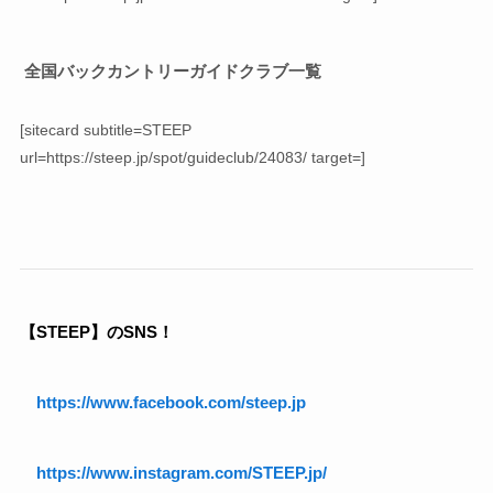
全国バックカントリーガイドクラブ一覧
[sitecard subtitle=STEEP
url=https://steep.jp/spot/guideclub/24083/ target=]
【STEEP】のSNS！
https://www.facebook.com/steep.jp
https://www.instagram.com/STEEP.jp/