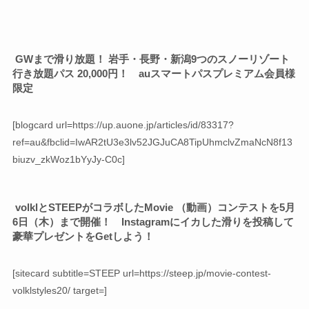
GWまで滑り放題！ 岩手・長野・新潟9つのスノーリゾート
行き放題パス 20,000円！ auスマートパスプレミアム会員様
限定
[blogcard url=https://up.auone.jp/articles/id/83317?
ref=au&fbclid=IwAR2tU3e3lv52JGJuCA8TipUhmclvZmaNcN8f13
biuzv_zkWoz1bYyJy-C0c]
volklとSTEEPがコラボしたMovie （動画）コンテストを5月
6日（木）まで開催！ Instagramにイカした滑りを投稿して
豪華プレゼントをGetしよう！
[sitecard subtitle=STEEP url=https://steep.jp/movie-contest-
volklstyles20/ target=]