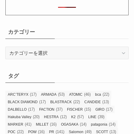
カテゴリー
カ
テ
ゴ
リ
タグ
ー
(17)
(53)
(46)
(22)
ARC’TERYX
ARMADA
ATOMIC
bca
(17)
(22)
(13)
BLACK DIAMOND
BLASTRACK
CANDIDE
(17)
(37)
(15)
(17)
DALBELLO
FACTION
FISCHER
GIRO
(20)
(12)
(57)
(39)
Hakuba Valley
HESTRA
K2
LINE
(41)
(16)
(14)
(14)
MARKER
MILLET
OGASAKA
patagonia
(22)
(16)
(141)
(49)
(13)
POC
POW
PR
Salomon
SCOTT