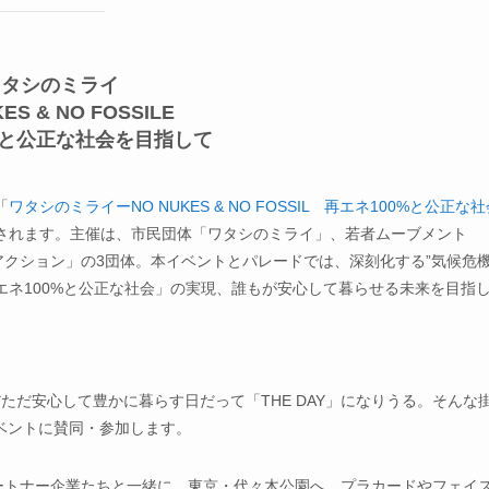
ワタシのミライ
ES & NO FOSSILE
%と公正な社会を目指して
「
ワタシのミライーNO NUKES & NO FOSSIL 再エネ100%と公正な
されます。主催は、市民団体「ワタシのミライ」、若者ムーブメント
発1000万人アクション」の3団体。本イベントとパレードでは、深刻化する”気候危機
ネ100%と公正な社会」の実現、誰もが安心して暮らせる未来を目指
。
だただ安心して豊かに暮らす日だって「THE DAY」になりうる。そんな
のイベントに賛同・参加します。
やパートナー企業たちと一緒に、東京・代々木公園へ。プラカードやフェイ