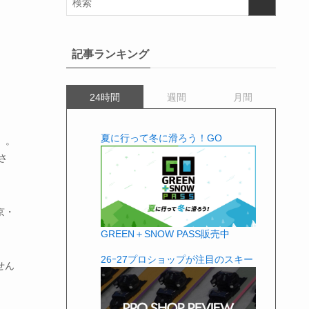
記事ランキング
24時間
週間
月間
夏に行って冬に滑ろう！GO
」。
さ
京・
GREEN＋SNOW PASS販売中
26ｰ27プロショップが注目のスキー
せん