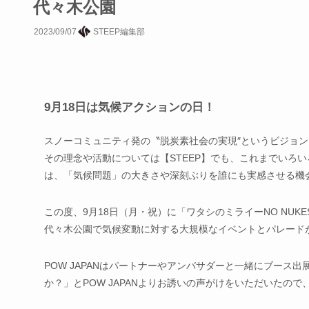
代々木公園
2023/09/07
STEEP編集部
9月18日は気候アクションの日！
スノーコミュニティ発の〝脱炭素社会の実現″というビジョンに向かって様
その理念や活動については【STEEP】でも、これまでいろ
は、「気候問題」の大きさや深刻ぶりを誰にも実感させる機
この度、9月18日（月・祝）に「ワタシのミライーNO NUKES
代々木公園で気候変動に対する大規模なイベントとパレード
POW JAPANはパートナーやアンバサダーと一緒にブース
か？」とPOW JAPANよりお誘いの声がけをいただいたの