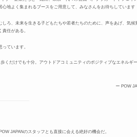
居心地よく集まれるブースをご用意して、みなさんをお待ちしています
むしろ、未来を生きる子どもたちや若者たちのために、声をあげ、気候
く責任がある。
思っています。
く歩くだけでも十分。アウトドアコミュニティのポジティブなエネルギ
ー POW J
OW JAPANのスタッフとも直接に会える絶好の機会だ。