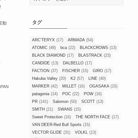
テ
！
ゴ
リ
タグ
ー
変動
ARC’TERYX
(17)
ARMADA
(54)
ATOMIC
(48)
bca
(22)
BLACKCROWS
(13)
BLACK DIAMOND
(17)
BLASTRACK
(23)
ー
CANDIDE
(13)
DALBELLO
(17)
FACTION
(37)
FISCHER
(15)
GIRO
(17)
Hakuba Valley
(20)
K2
(57)
LINE
(40)
MARKER
(42)
MILLET
(16)
OGASAKA
(15)
APAN
patagonia
(14)
POC
(22)
POW
(16)
PR
(141)
Salomon
(50)
SCOTT
(13)
SMITH
(21)
SWANS
(15)
Sweet Protection
(16)
THE NORTH FACE
(17)
VAN DEER-Red Bull Sports
(15)
VECTOR GLIDE
(31)
VOLKL
(13)