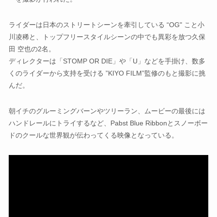
ライダーは日本のストリートシーンを牽引している “OG" こと小
川凌稀と、トップフリースタイルシーンの中でも異彩を放つ久保
田 空也の2名。
ディレクターは「STOMP OR DIE」や「U」などを手掛け、数多
くのライダーから支持を受ける ”KIYO FILM”監修のもと撮影に挑
んだ。
朝イチのグルーミングバーンやツリーラン、ムービーの最後には
ハンドレールにトライするなど、Pabst Blue Ribbonとスノーボー
ドのクールな世界観が伝わってくる映像となっている。