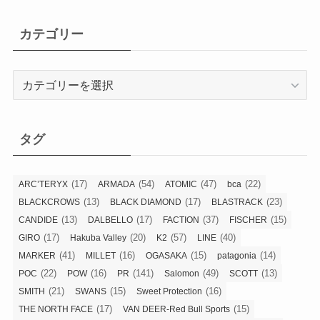
カテゴリー
カ
テ
ゴ
リ
タグ
ー
(17)
(54)
(47)
(22)
ARC’TERYX
ARMADA
ATOMIC
bca
(13)
(17)
(23)
BLACKCROWS
BLACK DIAMOND
BLASTRACK
(13)
(17)
(37)
(15)
CANDIDE
DALBELLO
FACTION
FISCHER
(17)
(20)
(57)
(40)
GIRO
Hakuba Valley
K2
LINE
(41)
(16)
(15)
(14)
MARKER
MILLET
OGASAKA
patagonia
(22)
(16)
(141)
(49)
(13)
POC
POW
PR
Salomon
SCOTT
(21)
(15)
(16)
SMITH
SWANS
Sweet Protection
(17)
(15)
THE NORTH FACE
VAN DEER-Red Bull Sports