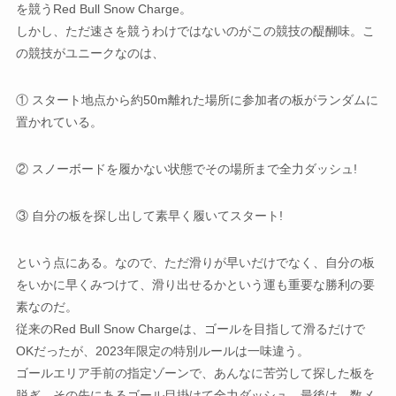
を競うRed Bull Snow Charge。
しかし、ただ速さを競うわけではないのがこの競技の醍醐味。こ
の競技がユニークなのは、
① スタート地点から約50m離れた場所に参加者の板がランダムに
置かれている。
② スノーボードを履かない状態でその場所まで全力ダッシュ!
③ 自分の板を探し出して素早く履いてスタート!
という点にある。なので、ただ滑りが早いだけでなく、自分の板
をいかに早くみつけて、滑り出せるかという運も重要な勝利の要
素なのだ。
従来のRed Bull Snow Chargeは、ゴールを目指して滑るだけで
OKだったが、2023年限定の特別ルールは一味違う。
ゴールエリア手前の指定ゾーンで、あんなに苦労して探した板を
脱ぎ、その先にあるゴール目掛けて全力ダッシュ。最後は、数メ