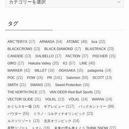
テ
ゴ
リ
タグ
ー
(17)
(54)
(48)
(22)
ARC’TERYX
ARMADA
ATOMIC
bca
(13)
(17)
(23)
BLACKCROWS
BLACK DIAMOND
BLASTRACK
(13)
(17)
(37)
(15)
CANDIDE
DALBELLO
FACTION
FISCHER
(17)
(20)
(57)
(40)
GIRO
Hakuba Valley
K2
LINE
(42)
(16)
(15)
(14)
MARKER
MILLET
OGASAKA
patagonia
(22)
(16)
(141)
(50)
(13)
POC
POW
PR
Salomon
SCOTT
(21)
(15)
(16)
SMITH
SWANS
Sweet Protection
(17)
(15)
THE NORTH FACE
VAN DEER-Red Bull Sports
(31)
(13)
(14)
(14)
VECTOR GLIDE
VOLKL
VÖLKL
WAPAN
(14)
(117)
(99)
かぐらスキー場
ギアレビュー
バックカントリー
(55)
(23)
パウダー
ミラノ・コルティナオリンピック
(13)
(14)
ルスツリゾート
北京オリンピック
(18)
(27)
星野リゾート トマム
未来の雪を考えよう THINK SNOW