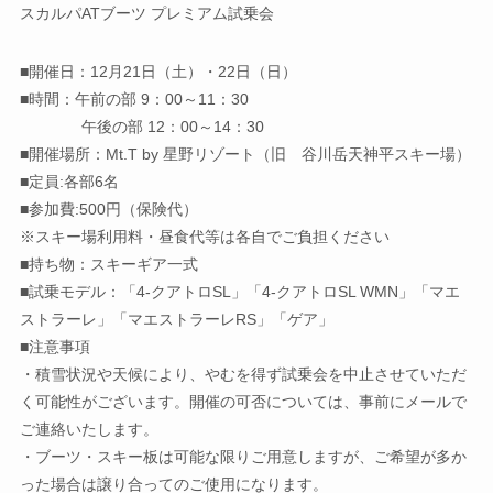
スカルパATブーツ プレミアム試乗会
■開催日：12月21日（土）・22日（日）
■時間：午前の部 9：00～11：30
午後の部 12：00～14：30
■開催場所：Mt.T by 星野リゾート（旧 谷川岳天神平スキー場）
■定員:各部6名
■参加費:500円（保険代）
※スキー場利用料・昼食代等は各自でご負担ください
■持ち物：スキーギア一式
■試乗モデル：「4-クアトロSL」「4-クアトロSL WMN」「マエ
ストラーレ」「マエストラーレRS」「ゲア」
■注意事項
・積雪状況や天候により、やむを得ず試乗会を中止させていただ
く可能性がございます。開催の可否については、事前にメールで
ご連絡いたします。
・ブーツ・スキー板は可能な限りご用意しますが、ご希望が多か
った場合は譲り合ってのご使用になります。