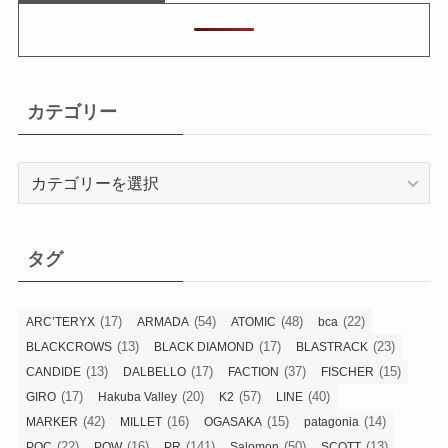
カテゴリー
カ
テ
ゴ
リ
タグ
ー
(17)
(54)
(48)
(22)
ARC’TERYX
ARMADA
ATOMIC
bca
(13)
(17)
(23)
BLACKCROWS
BLACK DIAMOND
BLASTRACK
(13)
(17)
(37)
(15)
CANDIDE
DALBELLO
FACTION
FISCHER
(17)
(20)
(57)
(40)
GIRO
Hakuba Valley
K2
LINE
(42)
(16)
(15)
(14)
MARKER
MILLET
OGASAKA
patagonia
(22)
(16)
(141)
(50)
(13)
POC
POW
PR
Salomon
SCOTT