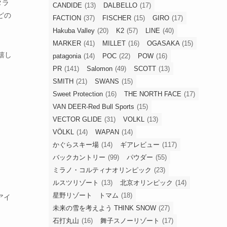
タラ
CANDIDE
(13)
DALBELLO
(17)
どの
FACTION
(37)
FISCHER
(15)
GIRO
(17)
Hakuba Valley
(20)
K2
(57)
LINE
(40)
MARKER
(41)
MILLET
(16)
OGASAKA
(15)
嬉し
patagonia
(14)
POC
(22)
POW
(16)
PR
(141)
Salomon
(49)
SCOTT
(13)
SMITH
(21)
SWANS
(15)
Sweet Protection
(16)
THE NORTH FACE
(17)
VAN DEER-Red Bull Sports
(15)
VECTOR GLIDE
(31)
VOLKL
(13)
VÖLKL
(14)
WAPAN
(14)
かぐらスキー場
(14)
ギアレビュー
(117)
バックカントリー
(99)
パウダー
(55)
ミラノ・コルティナオリンピック
(23)
ルスツリゾート
(13)
北京オリンピック
(14)
星野リゾート トマム
(18)
アイ
未来の雪を考えよう THINK SNOW
(27)
石打丸山
(16)
舞子スノーリゾート
(17)