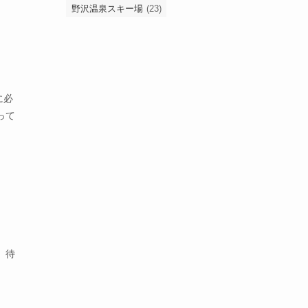
野沢温泉スキー場
(23)
に必
って
、待