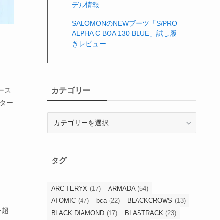
デル情報
SALOMONのNEWブーツ「S/PRO
ALPHA C BOA 130 BLUE」試し履
きレビュー
カテゴリー
ース
ンター
カ
テ
ゴ
リ
タグ
ー
ARC’TERYX
(17)
ARMADA
(54)
ATOMIC
(47)
bca
(22)
BLACKCROWS
(13)
を超
BLACK DIAMOND
(17)
BLASTRACK
(23)