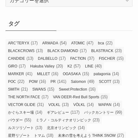
テ
ゴ
リ
タグ
ー
(17)
(54)
(47)
(22)
ARC’TERYX
ARMADA
ATOMIC
bca
(13)
(17)
(23)
BLACKCROWS
BLACK DIAMOND
BLASTRACK
(13)
(17)
(37)
(15)
CANDIDE
DALBELLO
FACTION
FISCHER
(17)
(20)
(57)
(40)
GIRO
Hakuba Valley
K2
LINE
(41)
(16)
(15)
(14)
MARKER
MILLET
OGASAKA
patagonia
(22)
(16)
(141)
(49)
(13)
POC
POW
PR
Salomon
SCOTT
(21)
(15)
(16)
SMITH
SWANS
Sweet Protection
(17)
(15)
THE NORTH FACE
VAN DEER-Red Bull Sports
(31)
(13)
(14)
(14)
VECTOR GLIDE
VOLKL
VÖLKL
WAPAN
(14)
(117)
(99)
かぐらスキー場
ギアレビュー
バックカントリー
(55)
(23)
パウダー
ミラノ・コルティナオリンピック
(13)
(14)
ルスツリゾート
北京オリンピック
(18)
(27)
星野リゾート トマム
未来の雪を考えよう THINK SNOW