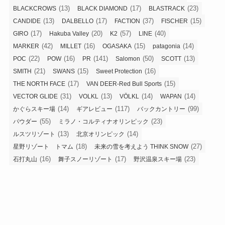
(13)
(17)
(23)
BLACKCROWS
BLACK DIAMOND
BLASTRACK
(13)
(17)
(37)
(15)
CANDIDE
DALBELLO
FACTION
FISCHER
(17)
(20)
(57)
(40)
GIRO
Hakuba Valley
K2
LINE
(42)
(16)
(15)
(14)
MARKER
MILLET
OGASAKA
patagonia
(22)
(16)
(141)
(50)
(13)
POC
POW
PR
Salomon
SCOTT
(21)
(15)
(16)
SMITH
SWANS
Sweet Protection
(17)
(15)
THE NORTH FACE
VAN DEER-Red Bull Sports
(31)
(13)
(14)
(14)
VECTOR GLIDE
VOLKL
VÖLKL
WAPAN
(14)
(117)
(99)
かぐらスキー場
ギアレビュー
バックカントリー
(55)
(23)
パウダー
ミラノ・コルティナオリンピック
(13)
(14)
ルスツリゾート
北京オリンピック
(18)
(27)
星野リゾート トマム
未来の雪を考えよう THINK SNOW
(16)
(17)
(23)
石打丸山
舞子スノーリゾート
野沢温泉スキー場