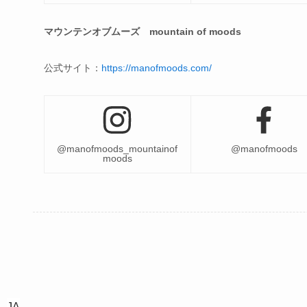
マウンテンオブムーズ mountain of moods
公式サイト：
https://manofmoods.com/
@manofmoods_mountainof
@manofmoods
moods
JA
JA