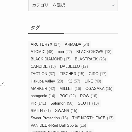
カ
テ
ゴ
リ
タグ
ー
ARC’TERYX
(17)
ARMADA
(54)
ATOMIC
(48)
bca
(22)
BLACKCROWS
(13)
BLACK DIAMOND
(17)
BLASTRACK
(23)
CANDIDE
(13)
DALBELLO
(17)
FACTION
(37)
FISCHER
(15)
GIRO
(17)
Hakuba Valley
(20)
K2
(57)
LINE
(40)
ップ。
MARKER
(42)
MILLET
(16)
OGASAKA
(15)
patagonia
(14)
POC
(22)
POW
(16)
PR
(141)
Salomon
(50)
SCOTT
(13)
SMITH
(21)
SWANS
(15)
Sweet Protection
(16)
THE NORTH FACE
(17)
VAN DEER-Red Bull Sports
(15)
よ