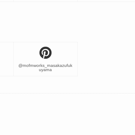
@mofmworks_masakazufuk
uyama