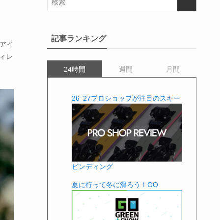
記事ランキング
ンアイ
ディレ
24時間
週間
月間
26ｰ27プロショップが注目のスキー
ビンディング
夏に行って冬に滑ろう！GO