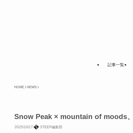
記事一覧
HOME
NEWS
Snow Peak × mountain o
2025/10/17
STEEP編集部