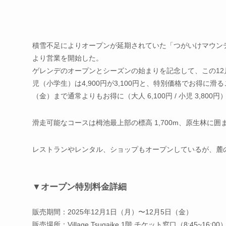
積雪不足によりオープンが延期されていた「つがいけマウンテ
より営業を開始した。
ゲレンデのオープンとシーズンの始まりを記念して、この12月5
児（小学生）は4,900円が3,100円と、特別価格でお得に
（金）まで通常よりもお得に（大人 6,100円 / 小児 3,800円
滑走可能なコースは栂池最上部の標高 1,700m、原生林に
レストランやレンタル、ショップもオープンしているが、麓
▼オープン特別料金詳細
販売期間：2025年12月1日（月）〜12月5日（金）
販売場所：Village Tsugaike 1階 チケット窓口（8:45~16:00