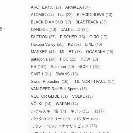
ARC’TERYX
(17)
ARMADA
(54)
ATOMIC
(47)
bca
(22)
BLACKCROWS
(13)
BLACK DIAMOND
(17)
BLASTRACK
(23)
板・
CANDIDE
(13)
DALBELLO
(17)
FACTION
(37)
FISCHER
(15)
GIRO
(17)
Hakuba Valley
(20)
K2
(57)
LINE
(40)
MARKER
(41)
MILLET
(16)
OGASAKA
(15)
patagonia
(14)
POC
(22)
POW
(16)
PR
(141)
Salomon
(49)
SCOTT
(13)
SMITH
(21)
SWANS
(15)
Sweet Protection
(16)
THE NORTH FACE
(17)
VAN DEER-Red Bull Sports
(15)
VECTOR GLIDE
(31)
VOLKL
(13)
VÖLKL
(14)
WAPAN
(14)
かぐらスキー場
(14)
ギアレビュー
(117)
バックカントリー
(99)
パウダー
(55)
ミラノ・コルティナオリンピック
(23)