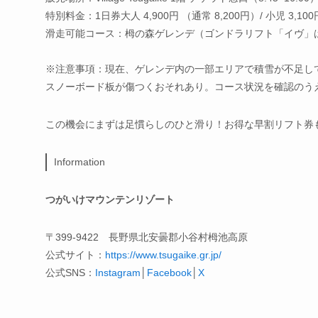
特別料金：1日券大人 4,900円 （通常 8,200円）/ 小児 3,100
滑走可能コース：栂の森ゲレンデ（ゴンドラリフト「イヴ」は9:
※注意事項：現在、ゲレンデ内の一部エリアで積雪が不足し
スノーボード板が傷つくおそれあり。コース状況を確認のう
この機会にまずは足慣らしのひと滑り！お得な早割リフト券
Information
つがいけマウンテンリゾート
〒399-9422 長野県北安曇郡小谷村栂池高原
公式サイト：
https://www.tsugaike.gr.jp/
公式SNS：
Instagram
│
Facebook
│
X