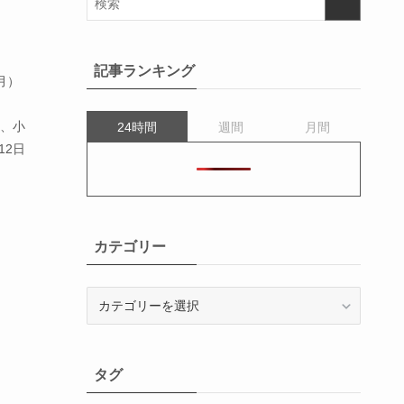
記事ランキング
月）
に、小
24時間
週間
月間
12日
カテゴリー
カ
テ
ゴ
リ
タグ
ー