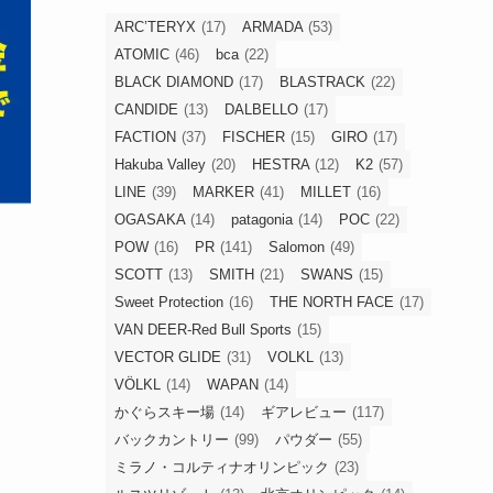
ARC’TERYX
(17)
ARMADA
(53)
ATOMIC
(46)
bca
(22)
BLACK DIAMOND
(17)
BLASTRACK
(22)
CANDIDE
(13)
DALBELLO
(17)
FACTION
(37)
FISCHER
(15)
GIRO
(17)
Hakuba Valley
(20)
HESTRA
(12)
K2
(57)
LINE
(39)
MARKER
(41)
MILLET
(16)
OGASAKA
(14)
patagonia
(14)
POC
(22)
POW
(16)
PR
(141)
Salomon
(49)
SCOTT
(13)
SMITH
(21)
SWANS
(15)
Sweet Protection
(16)
THE NORTH FACE
(17)
VAN DEER-Red Bull Sports
(15)
VECTOR GLIDE
(31)
VOLKL
(13)
VÖLKL
(14)
WAPAN
(14)
かぐらスキー場
(14)
ギアレビュー
(117)
バックカントリー
(99)
パウダー
(55)
ミラノ・コルティナオリンピック
(23)