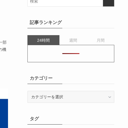
記事ランキング
24時間
週間
月間
一部
の機
カテゴリー
カ
テ
ゴ
リ
タグ
ー