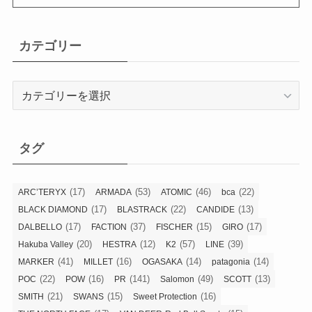
カテゴリー
カ
テ
ゴ
リ
タグ
ー
(17)
(53)
(46)
(22)
ARC’TERYX
ARMADA
ATOMIC
bca
(17)
(22)
(13)
BLACK DIAMOND
BLASTRACK
CANDIDE
(17)
(37)
(15)
(17)
DALBELLO
FACTION
FISCHER
GIRO
(20)
(12)
(57)
(39)
Hakuba Valley
HESTRA
K2
LINE
(41)
(16)
(14)
(14)
MARKER
MILLET
OGASAKA
patagonia
(22)
(16)
(141)
(49)
(13)
POC
POW
PR
Salomon
SCOTT
(21)
(15)
(16)
SMITH
SWANS
Sweet Protection