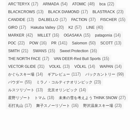
(17)
(54)
(48)
(22)
ARC’TERYX
ARMADA
ATOMIC
bca
(13)
(17)
(23)
BLACKCROWS
BLACK DIAMOND
BLASTRACK
(13)
(17)
(37)
(15)
CANDIDE
DALBELLO
FACTION
FISCHER
(17)
(20)
(57)
(40)
GIRO
Hakuba Valley
K2
LINE
(42)
(16)
(15)
(14)
MARKER
MILLET
OGASAKA
patagonia
(22)
(16)
(141)
(50)
(13)
POC
POW
PR
Salomon
SCOTT
(21)
(15)
(16)
SMITH
SWANS
Sweet Protection
(17)
(15)
THE NORTH FACE
VAN DEER-Red Bull Sports
(31)
(13)
(14)
(14)
VECTOR GLIDE
VOLKL
VÖLKL
WAPAN
(14)
(117)
(99)
かぐらスキー場
ギアレビュー
バックカントリー
(55)
(23)
パウダー
ミラノ・コルティナオリンピック
(13)
(14)
ルスツリゾート
北京オリンピック
(18)
(27)
星野リゾート トマム
未来の雪を考えよう THINK SNOW
(17)
(16)
(23)
石打丸山
舞子スノーリゾート
野沢温泉スキー場