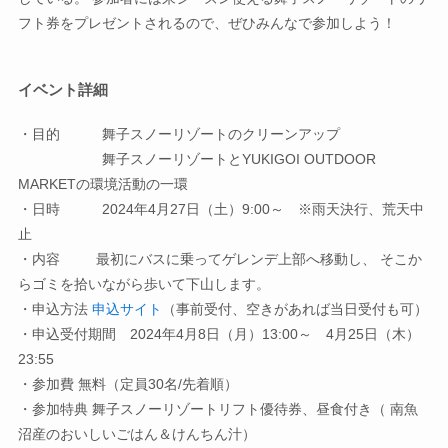
フト券をプレゼントされるので、ぜひみんなで参加しよう！
イベント詳細
・目的 舞子スノーリゾートのクリーンアップ
舞子スノーリゾートとYUKIGOI OUTDOOR
MARKETの環境活動の一環
・日時 2024年4月27日（土）9:00～ ※雨天決行、荒天中
止
・内容 最初にバスに乗ってゲレンデ上部へ移動し、 そこか
らゴミを拾いながら歩いて下山します。
・申込方法
申込サイト
（事前受付、空きがあれば当日受付も可）
・申込受付期間 2024年4月8日（月）13:00～ 4月25日（木）
23:55
・参加費 無料（定員30名/先着順）
・参加特典 舞子スノーリゾートリフト優待券、昼食付き（ 南魚
沼産のおいしいごはん＆けんちん汁）