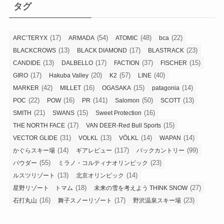
リ
タグ
ー
(17)
(54)
(48)
(22)
ARC’TERYX
ARMADA
ATOMIC
bca
(13)
(17)
(23)
BLACKCROWS
BLACK DIAMOND
BLASTRACK
(13)
(17)
(37)
(15)
CANDIDE
DALBELLO
FACTION
FISCHER
(17)
(20)
(57)
(40)
GIRO
Hakuba Valley
K2
LINE
(42)
(16)
(15)
(14)
MARKER
MILLET
OGASAKA
patagonia
(22)
(16)
(141)
(50)
(13)
POC
POW
PR
Salomon
SCOTT
(21)
(15)
(16)
SMITH
SWANS
Sweet Protection
(17)
(15)
THE NORTH FACE
VAN DEER-Red Bull Sports
(31)
(13)
(14)
(14)
VECTOR GLIDE
VOLKL
VÖLKL
WAPAN
(14)
(117)
(99)
かぐらスキー場
ギアレビュー
バックカントリー
(55)
(23)
パウダー
ミラノ・コルティナオリンピック
(13)
(14)
ルスツリゾート
北京オリンピック
(18)
(27)
星野リゾート トマム
未来の雪を考えよう THINK SNOW
(16)
(17)
(23)
石打丸山
舞子スノーリゾート
野沢温泉スキー場