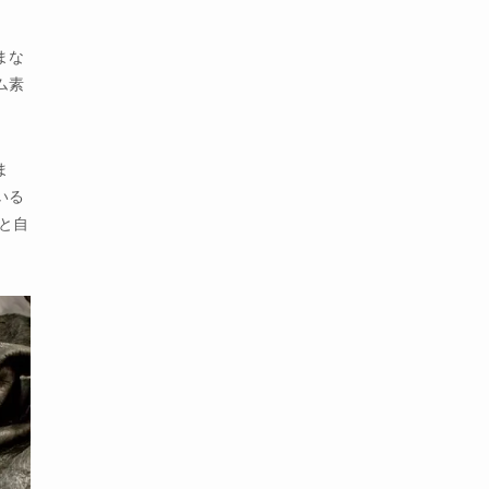
まな
ム素
ま
いる
と自