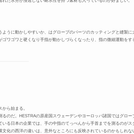
濡れた水分が浸透しない耐水性を持つ素材も入っているのが好ましい。
うように動かしやすいか、はグローブのパーツのカッティングと縫製に
がゴワゴワと硬くなり手指が動かしづらくなったり、指の微細運動をす
スから始まる。
測るのだ。HESTRAの原産国スウェーデンやヨーロッパ諸国ではグロー
ている日本の企業では、手の中指のてっぺんから手首までを測るのがス
横文化の西洋の違いは、意外なところにも反映されているのかもしれな