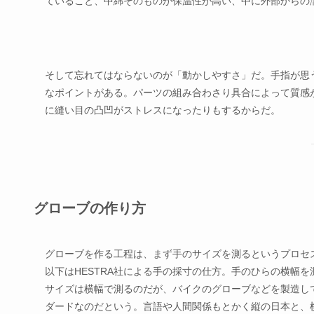
ていること、中綿そのものが保温性が高い、中に外部からの
そして忘れてはならないのが「動かしやすさ」だ。手指が思
なポイントがある。パーツの組み合わさり具合によって質感
に縫い目の凸凹がストレスになったりもするからだ。
グローブの作り方
グローブを作る工程は、まず手のサイズを測るというプロセ
以下はHESTRA社による手の採寸の仕方。手のひらの横幅を
サイズは横幅で測るのだが、バイクのグローブなどを製造し
ダードなのだという。言語や人間関係もとかく縦の日本と、