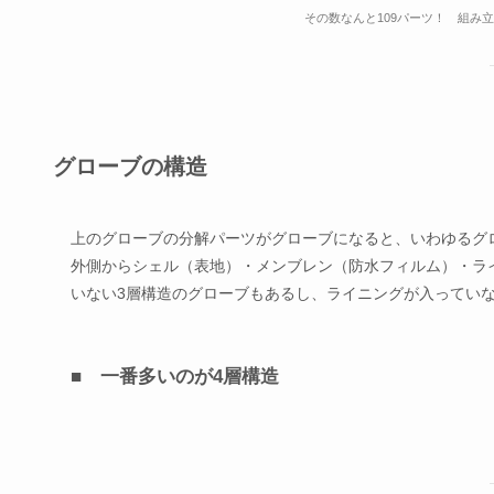
その数なんと109パーツ！ 組み
グローブの構造
上のグローブの分解パーツがグローブになると、いわゆるグ
外側からシェル（表地）・メンブレン（防水フィルム）・ラ
いない3層構造のグローブもあるし、ライニングが入ってい
■ 一番多いのが4層構造