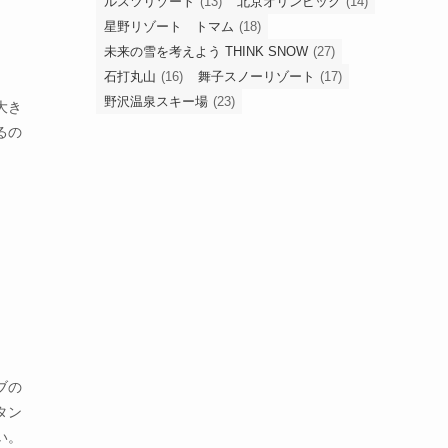
ルスツリゾート
(13)
北京オリンピック
(14)
星野リゾート トマム
(18)
未来の雪を考えよう THINK SNOW
(27)
石打丸山
(16)
舞子スノーリゾート
(17)
野沢温泉スキー場
(23)
大き
るの
ブの
タン
い。