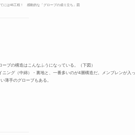
立てには46工程！ 感動的な「グローブの成り立ち」図
ローブの構造はこんなふうになっている。（下図）
イニング（中綿）・裏地と、一番多いのが4層構造だ。メンブレンが入
ない薄手のグローブもある。