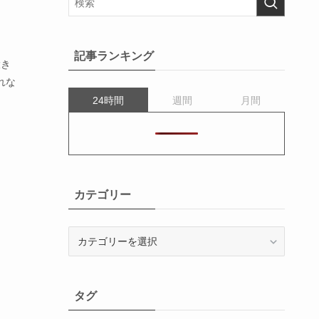
記事ランキング
大き
れな
24時間
週間
月間
カテゴリー
カ
テ
ゴ
リ
タグ
ー