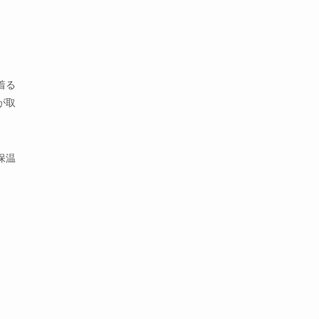
着る
が取
保温