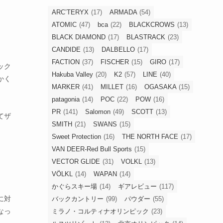
ARC’TERYX
(17)
ARMADA
(54)
ATOMIC
(47)
bca
(22)
BLACKCROWS
(13)
BLACK DIAMOND
(17)
BLASTRACK
(23)
CANDIDE
(13)
DALBELLO
(17)
FACTION
(37)
FISCHER
(15)
GIRO
(17)
ック
Hakuba Valley
(20)
K2
(57)
LINE
(40)
かく
MARKER
(41)
MILLET
(16)
OGASAKA
(15)
patagonia
(14)
POC
(22)
POW
(16)
PR
(141)
Salomon
(49)
SCOTT
(13)
てザ
SMITH
(21)
SWANS
(15)
Sweet Protection
(16)
THE NORTH FACE
(17)
VAN DEER-Red Bull Sports
(15)
VECTOR GLIDE
(31)
VOLKL
(13)
VÖLKL
(14)
WAPAN
(14)
かぐらスキー場
(14)
ギアレビュー
(117)
に対
バックカントリー
(99)
パウダー
(55)
なっ
ミラノ・コルティナオリンピック
(23)