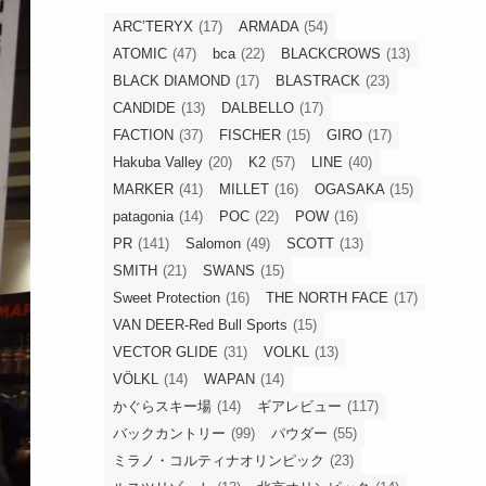
ARC’TERYX
(17)
ARMADA
(54)
ATOMIC
(47)
bca
(22)
BLACKCROWS
(13)
BLACK DIAMOND
(17)
BLASTRACK
(23)
CANDIDE
(13)
DALBELLO
(17)
FACTION
(37)
FISCHER
(15)
GIRO
(17)
Hakuba Valley
(20)
K2
(57)
LINE
(40)
MARKER
(41)
MILLET
(16)
OGASAKA
(15)
patagonia
(14)
POC
(22)
POW
(16)
PR
(141)
Salomon
(49)
SCOTT
(13)
SMITH
(21)
SWANS
(15)
Sweet Protection
(16)
THE NORTH FACE
(17)
VAN DEER-Red Bull Sports
(15)
VECTOR GLIDE
(31)
VOLKL
(13)
VÖLKL
(14)
WAPAN
(14)
かぐらスキー場
(14)
ギアレビュー
(117)
バックカントリー
(99)
パウダー
(55)
ミラノ・コルティナオリンピック
(23)