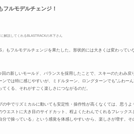
イラスもフルモデルチェンジ！
寧に解説してくれるBLASTRACKの木下さん
US」もフルモデルチェンジを果たした。形状的には大きくは変わってい
、今回の新しいモールド、バランスを採用したことで、スキーのたわみ戻
ンでは特に感じやすいが、ミドルターン、ロングターンでも"ふわーん
ってくる、それがすごく楽しさにつながるのだ。
ブの中でリズミカルに動いても安定性・操作性が高くなくては、思うよ
細目のウエストに大き目のサイドカット、程よくたわんでくれるフレックス
自分で操っている」という感覚を体感しやすいから、楽しさが増す。そ