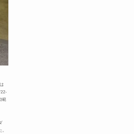
では
2-
動範
ダ
た。