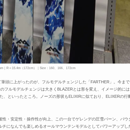
mm｜R＝15.4m（172cm）｜Size：160、166、172cm
として筆頭に上がったのが、フルモデルチェンジした「FARTHER」。今ま
回のフルモデルチェンジは大きくBLAZERとは形を変え、イメージ的には‘2
た、といったところ。ノーズの形状もELIXIRに似ており、ELIXERの行
破性・安定性・操作性が向上、この一台でゲレンデの圧雪バーン、パウ
ルチになんでも楽しめるオールマウンテンモデルとしてパワーアップし