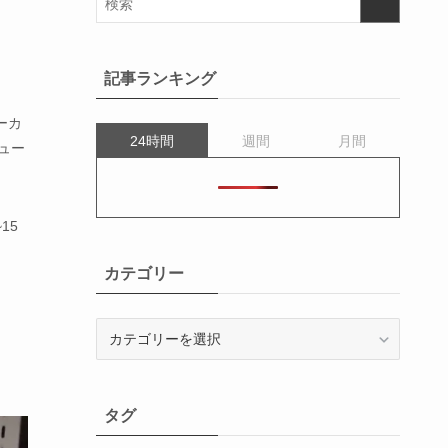
記事ランキング
ーカ
24時間
週間
月間
ュー
15
カテゴリー
カ
テ
ゴ
リ
タグ
ー