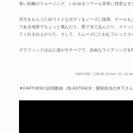
長い距離のクルージング、いわゆるツアーも非常に得意なモ
浮力をもらうためワイドなボディをノーズに採用、テールも
である地形でちょっと飛んだり、壁で当て込んだり、スイッ
てくれる仕上がりだ。そして、スムーズにたわむフレックス
グラフィックは山と波がモチーフで、自由なライディングを
FARTHRE｜139-90-117mm｜R＝15.4
▼FARTHERの説明動画（BLASTRACK：開発担当の木下さ