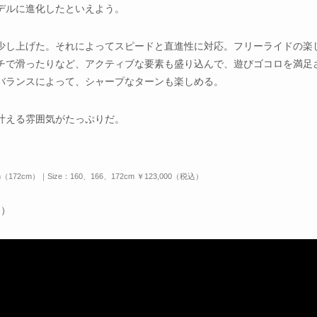
デルに進化したといえよう。
少し上げた。それによってスピードと直進性に対応。フリーライドの楽
チで滑ったりなど、アクティブな要素も盛り込んで、遊びゴコロを満足
バランスによって、シャープなターンも楽しめる。
叶える雰囲気がたっぷりだ。
m（172cm）｜Size：160、166、172cm ￥123,000（税込）
ん）