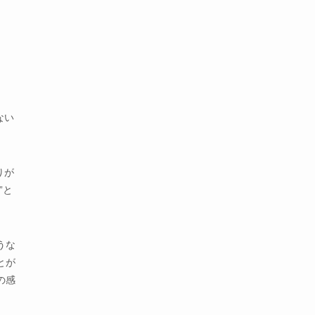
ない
りが
”と
うな
とが
の感