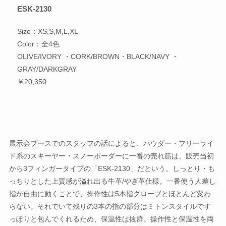
ESK-2130
Size：XS,S,M,L,XL
Color：全4色
OLIVE/IVORY ・CORK/BROWN・BLACK/NAVY ・
GRAY/DARKGRAY
￥20,350
展示会ブースでのスタッフの話によると、パウダー・フリーライ
ド系のスキーヤー・スノーボーダーに一番の売れ筋は、販売当初
から3フィンガータイプの「ESK-2130」だという。しっとり・も
っちりとした上質感が溢れ出る牛革/やぎ革仕様。一番使う人差し
指が自由に動くことで、操作性は5本指グローブとほとんど変わ
らない。それでいて残りの3本の指の部分はミトンスタイルです
っぽりと包んでくれるため、保温性は抜群。操作性と保温性を両