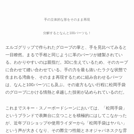
手の立体的な形をそのまま再現
分解するとなんと100パーツも！
エルゴグリップで作られたグローブの掌と、手を見比べてみると
一目瞭然。まるで手相と同じように革のパーツが縫製されてい
る。わかりやすいのは親指だ。3Dに生えているため、そのカーブ
に合わせて縫い合わせている。手の力を最も抜いたラクな状態で
生まれる湾曲を、そのまま再現するために組み合わせるパーツ
は、なんと100パーツにも及ぶ。その途方もない行程に松岡手袋
のグローブにかける情熱と卓越した技術が込められているのだ。
これまでスキー・スノーボードシーンにおいては、「松岡手袋」
というブランドで表舞台に立つことを積極的にはしてこなかった
が、近年プロショップや使用ライダーから「松岡手袋はヤバい」
という声が大きくなり、その際立つ性能とネオジャパネスクな雰