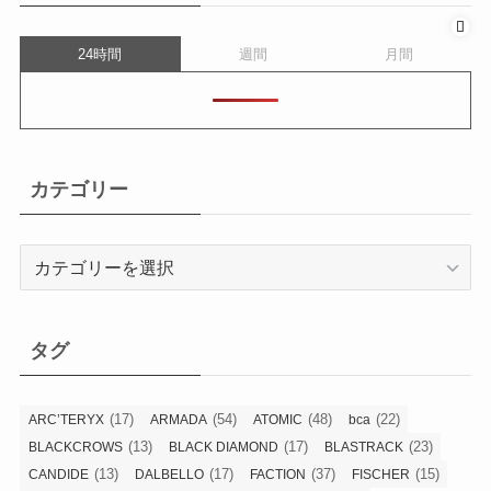
24時間
週間
月間
カテゴリー
カ
テ
ゴ
リ
タグ
ー
(17)
(54)
(48)
(22)
ARC’TERYX
ARMADA
ATOMIC
bca
(13)
(17)
(23)
BLACKCROWS
BLACK DIAMOND
BLASTRACK
(13)
(17)
(37)
(15)
CANDIDE
DALBELLO
FACTION
FISCHER