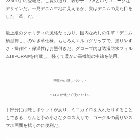
2330D」の登場だ。ご覧の通り、表がデニム⁉というユニークな
デザインだ。一見デニム生地に見えるが、実はデニムの見た目を
した「革」だ。
最上級のクオリティの風格たっぷり、国内なめしの牛革「デニム
柄型押し」のやぎ革仕様。もちろんエルゴグリップで、握りやす
さ・操作性・保温性はお墨付きだ。グローブ内は透湿防水フィル
ムHIPORA®を内蔵し、軽くて暖かい高機能の中綿を使用。
甲部分の隠しポケット
クロスが伸びて使いやすい
甲部分には隠しポケットがあり、ミニカイロを入れたりすること
もできる。なんと予め小さなクロス入りで、ゴーグルの曇りやス
マホ画面を拭くのに便利だ。