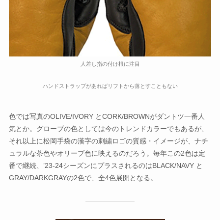
人差し指の付け根に注目
ハンドストラップがあればリフトから落とすこともない
色では写真のOLIVE/IVORY とCORK/BROWNがダントツ一番人
気とか。グローブの色としては今のトレンドカラーでもあるが、
それ以上に松岡手袋の漢字の刺繍ロゴの質感・イメージが、ナチ
ュラルな茶色やオリーブ色に映えるのだろう。毎年この2色は定
番で継続、’23-24シーズンにプラスされるのはBLACK/NAVY と
GRAY/DARKGRAYの2色で、全4色展開となる。