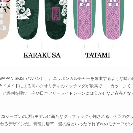
ド「WAPAN SKIS（ワパン）」。ニッポンカルチャーを象徴するような味
ロラドメイドによる高いクオリティのマッチングが最高で、「カッコよく
」と評判を呼び、今や日本フリーライドシーンには欠かせない存在とな
22-23シーズンの現行モデルに新たなグラフィックが施される。今回のグ
まつわるデザインだ。青龍に唐草、畳の縁といったそれぞれのモチーフが