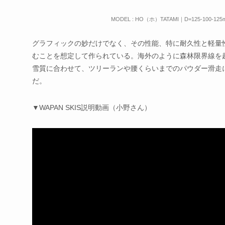
MODEL : HO（ホ）TATAMI｜D=125-100-12
グラフィックの妙だけでなく、その性能、特に耐久性と軽量性
むことを想定して作られている。海外のように森林限界線を
雪質に合わせて、ツリーランや腰くらいまでのパウダー滑走
だ。
▼WAPAN SKIS説明動画（小野さん）