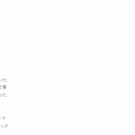
わいた
て乗
った
ラフ
シック