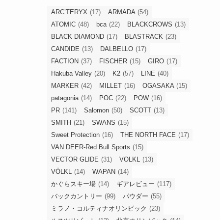
ARC’TERYX
(17)
ARMADA
(54)
ATOMIC
(48)
bca
(22)
BLACKCROWS
(13)
BLACK DIAMOND
(17)
BLASTRACK
(23)
CANDIDE
(13)
DALBELLO
(17)
FACTION
(37)
FISCHER
(15)
GIRO
(17)
Hakuba Valley
(20)
K2
(57)
LINE
(40)
MARKER
(42)
MILLET
(16)
OGASAKA
(15)
patagonia
(14)
POC
(22)
POW
(16)
PR
(141)
Salomon
(50)
SCOTT
(13)
SMITH
(21)
SWANS
(15)
Sweet Protection
(16)
THE NORTH FACE
(17)
VAN DEER-Red Bull Sports
(15)
VECTOR GLIDE
(31)
VOLKL
(13)
VÖLKL
(14)
WAPAN
(14)
かぐらスキー場
(14)
ギアレビュー
(117)
バックカントリー
(99)
パウダー
(55)
ミラノ・コルティナオリンピック
(23)