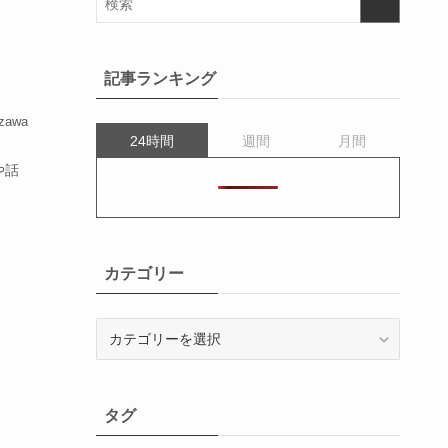
記事ランキング
azawa
24時間
週間
月間
や話
カテゴリー
カ
テ
ゴ
リ
タグ
ー