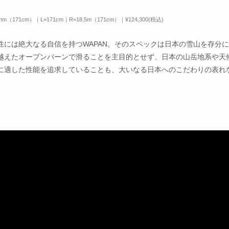
5mm（171cm）｜L=171cm｜R=18.5m（171cm）｜¥124,300(税込)
には絶大なる自信を持つWAPAN。そのスペックは日本の雪山を存分
越えたオープンバーンで滑ることを主目的とせず、日本の山岳地系や天
に適した性能を追求していることも、大いなる日本へのこだわりの表れ