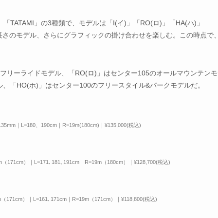
「TATAMI」の3種類で、モデルは「I(イ)」「RO(ロ)」「HA(ハ)」
・長さのモデル、さらにグラフィックの掛け合わせを楽しむ。この時点で
ーフリーライドモデル、「RO(ロ)」はセンター105のオールマウンテン
ル、「HO(ホ)」はセンター100のフリースタイル&パークモデルだ。
135mm｜L=180、190cm｜R=19m(180cm)｜¥135,000(税込)
m（171cm）｜L=171､181､191cm｜R=19m（180cm）｜¥128,700(税込)
mm（171cm）｜L=161､171cm｜R=19m（171cm）｜¥118,800(税込)