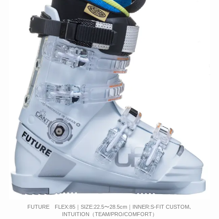
FUTURE FLEX:85｜SIZE:22.5〜28.5cm｜INNER:S-FIT CUSTOM､
INTUITION（TEAM/PRO/COMFORT）