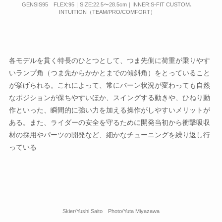
GENSIS95 FLEX:95｜SIZE:22.5〜28.5cm｜INNER:S-FIT CUSTOM､
INTUITION（TEAM/PRO/COMFORT）
各モデルを貫く特長のひとつとして、つま先側に荷重が乗りやす
いランプ角（つま先からかかとまでの傾斜角）をとっていること
が挙げられる。これによって、常にバーン状況が変わっても自然
なポジションが保ちやすいほか、スイングする動きや、ひねり動
作といった、瞬間的に強い力を加える操作がしやすいメリットが
ある。また、ライダーの安全を守るために開発当初から衝撃吸収
材の採用やパーツの開発など、細かなチューニングを繰り返し行
っている
Skier/Yushi Saito Photo/Yuta Miyazawa