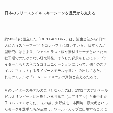
日本のフリースタイルスキーシーンを足元から支える
約50年前に設立した「GEN FACTORY」は、誕生当初から”日本
人に合うスキーブーツ”をコンセプトに貫いている。 日本人の足
型研究にはじまり、シェルのラスト幅や素材リサーチといった自
社工場でのたゆまない研究開発。そうした背景をもとにトップラ
イダーたちとの入念なコミュニケーションによって、個々のスタ
イルにフィットするライダースモデルを世に生み出してきた。こ
れらのモデルが「GEN FACTORY」の真髄と言えるだろう。
そのライダースモデルの走りとなったのは、1992年のアルベール
ビルオリンピックに出場した永井祐二（エアリアル）と田中由香
子（バレエ）からだ。 その後、大野佳之、本間篤、原大虎といっ
たモーグル選手たちが活躍し、ワールドカップに出場することに