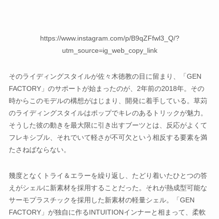
https://www.instagram.com/p/B9qZFfwl3_Q/?
utm_source=ig_web_copy_link
そのライディングスタイルが佐々木徳教の目に留まり、「GEN
FACTORY」のサポートが始まったのが、2年前の2018年。その
時からこのモデルの構想がはじまり、開発に着手している。草苅
のライディングスタイルはポップでキレのあるトリックが魅力。
そうした彼の動きを最大限に引き出すブーツとは、反応がよくて
フレキシブル、それでいて軽さが不可欠という相反する要素を満
たさねばならない。
幾度となくトライ＆エラーを繰り返し、たどり着いたひとつの答
えがシェルに新素材を採用することだった。それが熱成型可能な
サーモプラスチックを採用した新素材の軽量シェル。「GEN
FACTORY」が独自に作るINTUITIONインナーと相まって、柔軟