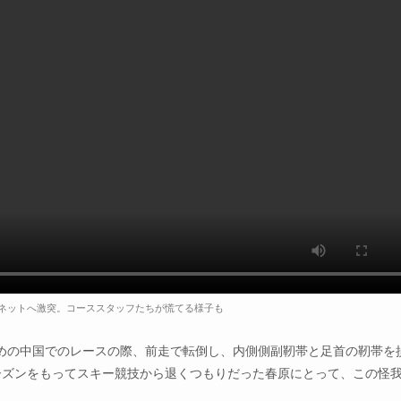
ネットへ激突。コーススタッフたちが慌てる様子も
めの中国でのレースの際、前走で転倒し、内側側副靭帯と足首の靭帯を
ーズンをもってスキー競技から退くつもりだった春原にとって、この怪