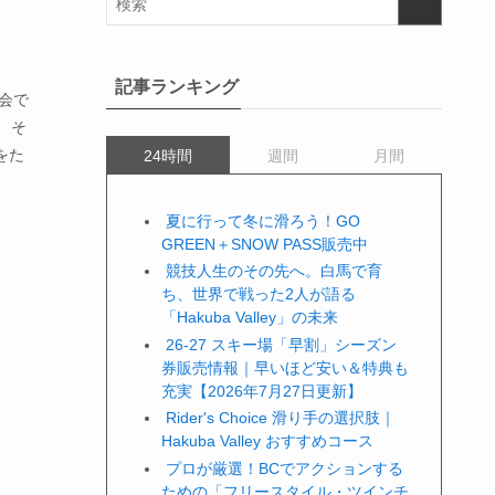
記事ランキング
会で
、そ
をた
24時間
週間
月間
夏に行って冬に滑ろう！GO
GREEN＋SNOW PASS販売中
競技人生のその先へ。白馬で育
ち、世界で戦った2人が語る
「Hakuba Valley」の未来
26-27 スキー場「早割」シーズン
券販売情報｜早いほど安い＆特典も
充実【2026年7月27日更新】
Rider's Choice 滑り手の選択肢｜
Hakuba Valley おすすめコース
プロが厳選！BCでアクションする
ための「フリースタイル・ツインチ