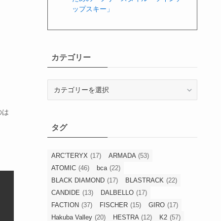
ップスキー」
カテゴリー
カ
テ
ゴ
のは
リ
タグ
ー
ARC’TERYX
(17)
ARMADA
(53)
ATOMIC
(46)
bca
(22)
BLACK DIAMOND
(17)
BLASTRACK
(22)
CANDIDE
(13)
DALBELLO
(17)
FACTION
(37)
FISCHER
(15)
GIRO
(17)
Hakuba Valley
(20)
HESTRA
(12)
K2
(57)