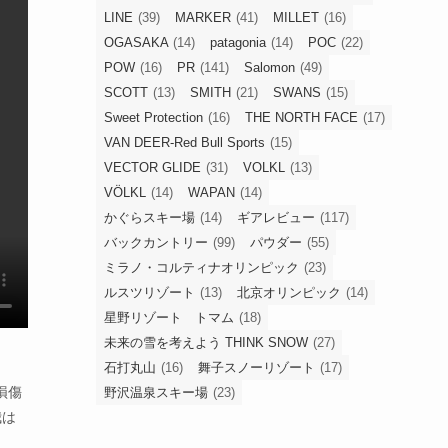
LINE
(39)
MARKER
(41)
MILLET
(16)
OGASAKA
(14)
patagonia
(14)
POC
(22)
POW
(16)
PR
(141)
Salomon
(49)
SCOTT
(13)
SMITH
(21)
SWANS
(15)
Sweet Protection
(16)
THE NORTH FACE
(17)
VAN DEER-Red Bull Sports
(15)
VECTOR GLIDE
(31)
VOLKL
(13)
VÖLKL
(14)
WAPAN
(14)
かぐらスキー場
(14)
ギアレビュー
(117)
バックカントリー
(99)
パウダー
(55)
ミラノ・コルティナオリンピック
(23)
ルスツリゾート
(13)
北京オリンピック
(14)
星野リゾート トマム
(18)
未来の雪を考えよう THINK SNOW
(27)
石打丸山
(16)
舞子スノーリゾート
(17)
損傷
野沢温泉スキー場
(23)
我は