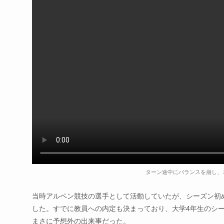
ターン途中にバランスを崩し、
当時アルペン競技の選手として活動していたが、シーズン初
した。すでに教員への内定も決まっており、大学4年生のシ
まさに予想外の出来事だった。