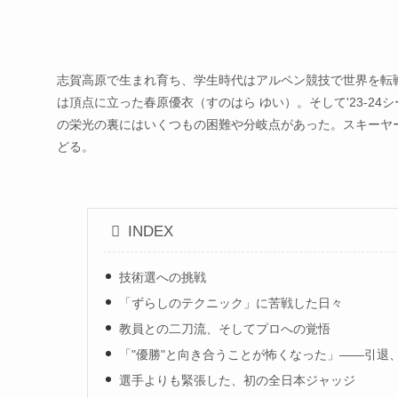
志賀高原で生まれ育ち、学生時代はアルペン競技で世界を転戦
は頂点に立った春原優衣（すのはら ゆい）。そして'23-2
の栄光の裏にはいくつもの困難や分岐点があった。スキーヤ
どる。
INDEX
技術選への挑戦
「ずらしのテクニック」に苦戦した日々
教員との二刀流、そしてプロへの覚悟
「"優勝"と向き合うことが怖くなった」――引退
選手よりも緊張した、初の全日本ジャッジ