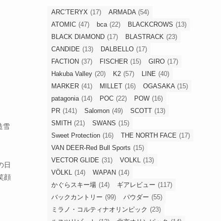
ARC’TERYX
(17)
ARMADA
(54)
ATOMIC
(47)
bca
(22)
BLACKCROWS
(13)
BLACK DIAMOND
(17)
BLASTRACK
(23)
CANDIDE
(13)
DALBELLO
(17)
FACTION
(37)
FISCHER
(15)
GIRO
(17)
Hakuba Valley
(20)
K2
(57)
LINE
(40)
MARKER
(41)
MILLET
(16)
OGASAKA
(15)
patagonia
(14)
POC
(22)
POW
(16)
PR
(141)
Salomon
(49)
SCOTT
(13)
SMITH
(21)
SWANS
(15)
造雪
Sweet Protection
(16)
THE NORTH FACE
(17)
VAN DEER-Red Bull Sports
(15)
VECTOR GLIDE
(31)
VOLKL
(13)
の日
VÖLKL
(14)
WAPAN
(14)
笑顔
かぐらスキー場
(14)
ギアレビュー
(117)
バックカントリー
(99)
パウダー
(55)
ミラノ・コルティナオリンピック
(23)