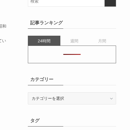
記事ランキング
昭和
てい
24時間
週間
月間
カテゴリー
カ
テ
ゴ
リ
タグ
ー