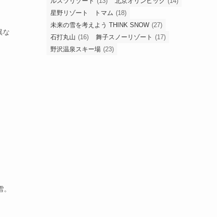
ルスツリゾート
(13)
北京オリンピック
(14)
星野リゾート トマム
(18)
未来の雪を考えよう THINK SNOW
(27)
異な
石打丸山
(16)
舞子スノーリゾート
(17)
野沢温泉スキー場
(23)
雪。