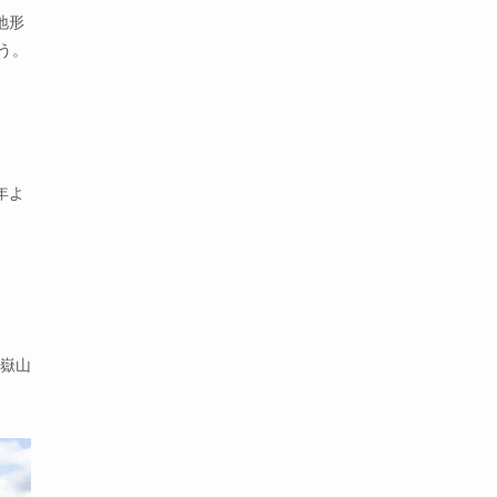
地形
う。
年よ
御嶽山