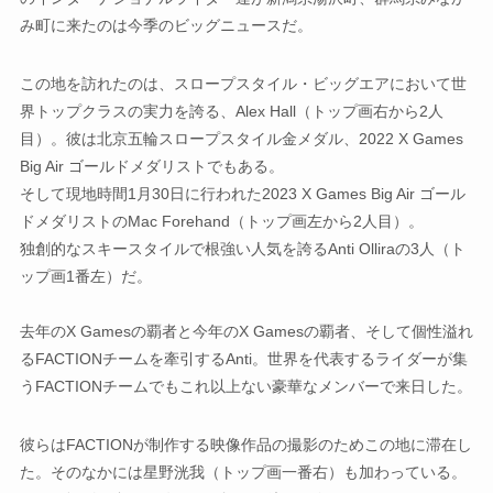
み町に来たのは今季のビッグニュースだ。
この地を訪れたのは、スロープスタイル・ビッグエアにおいて世
界トップクラスの実力を誇る、Alex Hall（トップ画右から2人
目）。彼は北京五輪スロープスタイル金メダル、2022 X Games
Big Air ゴールドメダリストでもある。
そして現地時間1月30日に行われた2023 X Games Big Air ゴール
ドメダリストのMac Forehand（トップ画左から2人目）。
独創的なスキースタイルで根強い人気を誇るAnti Olliraの3人（ト
ップ画1番左）だ。
去年のX Gamesの覇者と今年のX Gamesの覇者、そして個性溢れ
るFACTIONチームを牽引するAnti。世界を代表するライダーが集
うFACTIONチームでもこれ以上ない豪華なメンバーで来日した。
彼らはFACTIONが制作する映像作品の撮影のためこの地に滞在し
た。そのなかには星野洸我（トップ画一番右）も加わっている。