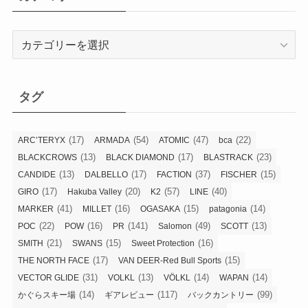
カ
テ
ゴ
リ
タグ
ー
(17)
(54)
(47)
(22)
ARC’TERYX
ARMADA
ATOMIC
bca
(13)
(17)
(23)
BLACKCROWS
BLACK DIAMOND
BLASTRACK
(13)
(17)
(37)
(15)
CANDIDE
DALBELLO
FACTION
FISCHER
(17)
(20)
(57)
(40)
GIRO
Hakuba Valley
K2
LINE
(41)
(16)
(15)
(14)
MARKER
MILLET
OGASAKA
patagonia
(22)
(16)
(141)
(49)
(13)
POC
POW
PR
Salomon
SCOTT
(21)
(15)
(16)
SMITH
SWANS
Sweet Protection
(17)
(15)
THE NORTH FACE
VAN DEER-Red Bull Sports
(31)
(13)
(14)
(14)
VECTOR GLIDE
VOLKL
VÖLKL
WAPAN
(14)
(117)
(99)
かぐらスキー場
ギアレビュー
バックカントリー