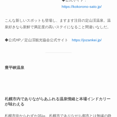
https://kokorono-sato.jp/
こんな新しいスポットも登場し、ますます注目の定山渓温泉。温
泉好きなら新鮮で満足度の高いステイになること間違いなしだ。
◆公式HP／定山渓観光協会公式サイト
https://jozankei.jp/
豊平峡温泉
札幌市内でありながらあふれる温泉情緒と本場インドカリー
が味わえる
札幌市街からわずか35㎞、札幌市でありながら都市とは無縁の静