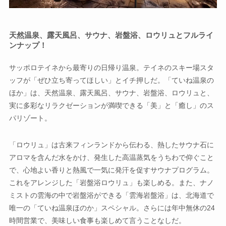
天然温泉、露天風呂、サウナ、岩盤浴、ロウリュとフルライ
ンナップ！
サッポロテイネから最寄りの日帰り温泉。テイネのスキー場スタ
ッフが「ぜひ立ち寄ってほしい」とイチ押しだ。「ていね温泉の
ほか」は、天然温泉、露天風呂、サウナ、岩盤浴、ロウリュと、
実に多彩なリラクゼーションが満喫できる「美」と「癒し」のス
パリゾート。
「ロウリュ」は古来フィンランドから伝わる、熱したサウナ石に
アロマを含んだ水をかけ、発生した高温蒸気をうちわで仰ぐこと
で、心地よい香りと熱風で一気に発汗を促すサウナプログラム。
これをアレンジした「岩盤浴ロウリュ」も楽しめる。また、ナノ
ミストの雲海の中で岩盤浴ができる「雲海岩盤浴」は、北海道で
唯一の「ていね温泉ほのか」スペシャル。さらには年中無休の24
時間営業で、美味しい食事も楽しめて言うことなしだ。