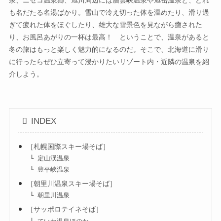
泉、ニセコ温泉郷、旭川周辺には層雲峡温泉や旭岳温泉と、どれ
も名だたる名湯ばかり。雪山で冷え切った体を温めたり、滑り過
ぎて疲れた体をほぐしたり、雄大な雪景色を見ながら癒された
り、お風呂あがりの一杯は最高！ ということで、温泉があると
冬の旅はもっと楽しく魅力的になるのだ。そこで、北海道に滑り
に行ったらぜひ立寄って浸かりたいリゾート内・近隣の温泉を紹
介しよう。
INDEX
［札幌国際スキー場そば］
定山渓温泉
豊平峡温泉
［朝里川温泉スキー場そば］
朝里川温泉
［サッポロテイネそば］