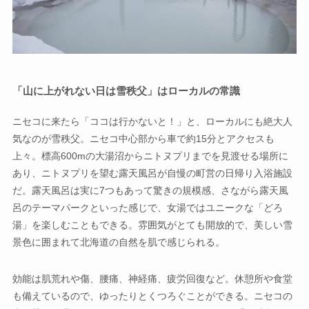
「山に上がれない日は雪秩父」はローカルの常識
ニセコに来たら「ココは行かないと！」と、ローカルにも絶大人
気なのが雪秩父。ニセコ中心部から車で約15分とアクセスも
上々。標高600mの大湯沼からニトヌプリまでを見渡せる場所に
あり、ニトヌプリを望む露天風呂が自慢の町営の日帰り入浴施設
だ。露天風呂は実に7つもあって驚きの規模感、さながら露天風
呂のテーマパークといった感じで、女湯ではユニークな「どろ
湯」を楽しむこともできる。雰囲気がとても開放的で、美しい雪
景色に囲まれて北海道の自然を肌で感じられる。
効能は肌荒れや傷、腰痛、神経痛、疲労回復など。休憩所や食堂
も備えているので、ゆったりとくつろぐことができる。ニセコの