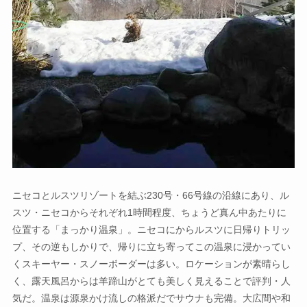
ニセコとルスツリゾートを結ぶ230号・66号線の沿線にあり、ル
スツ・ニセコからそれぞれ1時間程度、ちょうど真ん中あたりに
位置する「まっかり温泉」。ニセコにからルスツに日帰りトリッ
プ、その逆もしかりで、帰りに立ち寄ってこの温泉に浸かってい
くスキーヤー・スノーボーダーは多い。ロケーションが素晴らし
く、露天風呂からは羊蹄山がとても美しく見えることで評判・人
気だ。温泉は源泉かけ流しの格派だでサウナも完備。大広間や和