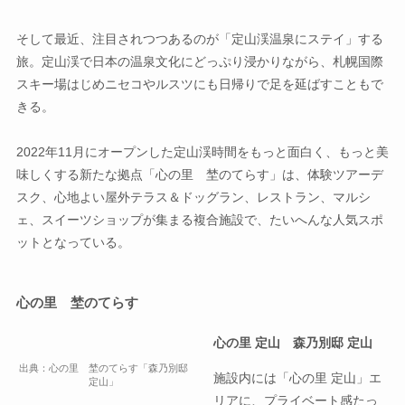
そして最近、注目されつつあるのが「定山渓温泉にステイ」する
旅。定山渓で日本の温泉文化にどっぷり浸かりながら、札幌国際
スキー場はじめニセコやルスツにも日帰りで足を延ばすこともで
きる。
2022年11月にオープンした定山渓時間をもっと面白く、もっと美
味しくする新たな拠点「心の里 埜のてらす」は、体験ツアーデ
スク、心地よい屋外テラス＆ドッグラン、レストラン、マルシ
ェ、スイーツショップが集まる複合施設で、たいへんな人気スポ
ットとなっている。
心の里 埜のてらす
心の里 定山 森乃別邸 定山
出典：心の里 埜のてらす「森乃別邸
施設内には「心の里 定山」エ
定山」
リアに、プライベート感たっ