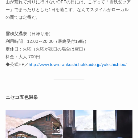
山が荒れて滑りに行けないOFFの日には、こぞって「雪秩父ツア
ー」でまったりとした1日を過ごす、なんてスタイルがローカル
の間では定番だ。
雪秩父温泉
（日帰り湯）
利用時間：12:00～20:00（最終受付19時）
定休日：火曜（火曜が祝日の場合は翌日）
料金：大人 700円
◆公式HP／
http://www.town.rankoshi.hokkaido.jp/yukichichibu/
ニセコ五色温泉