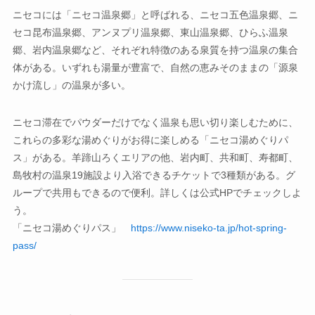
ニセコには「ニセコ温泉郷」と呼ばれる、ニセコ五色温泉郷、ニ
セコ昆布温泉郷、アンヌプリ温泉郷、東山温泉郷、ひらふ温泉
郷、岩内温泉郷など、それぞれ特徴のある泉質を持つ温泉の集合
体がある。いずれも湯量が豊富で、自然の恵みそのままの「源泉
かけ流し」の温泉が多い。
ニセコ滞在でパウダーだけでなく温泉も思い切り楽しむために、
これらの多彩な湯めぐりがお得に楽しめる「ニセコ湯めぐりパ
ス」がある。羊蹄山ろくエリアの他、岩内町、共和町、寿都町、
島牧村の温泉19施設より入浴できるチケットで3種類がある。グ
ループで共用もできるので便利。詳しくは公式HPでチェックしよ
う。
「ニセコ湯めぐりパス」
https://www.niseko-ta.jp/hot-spring-
pass/