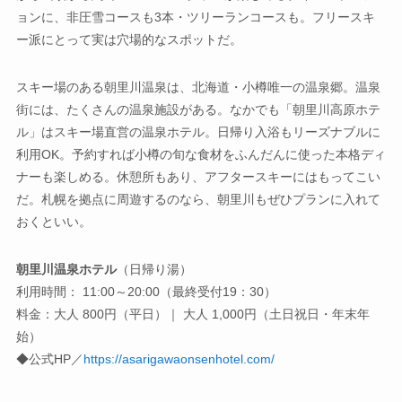
ョンに、非圧雪コースも3本・ツリーランコースも。フリースキ
ー派にとって実は穴場的なスポットだ。
スキー場のある朝里川温泉は、北海道・小樽唯一の温泉郷。温泉
街には、たくさんの温泉施設がある。なかでも「朝里川高原ホテ
ル」はスキー場直営の温泉ホテル。日帰り入浴もリーズナブルに
利用OK。予約すれば小樽の旬な食材をふんだんに使った本格ディ
ナーも楽しめる。休憩所もあり、アフタースキーにはもってこい
だ。札幌を拠点に周遊するのなら、朝里川もぜひプランに入れて
おくといい。
朝里川温泉ホテル
（日帰り湯）
利用時間： 11:00～20:00（最終受付19：30）
料金：大人 800円（平日）｜ 大人 1,000円（土日祝日・年末年
始）
◆公式HP／
https://asarigawaonsenhotel.com/