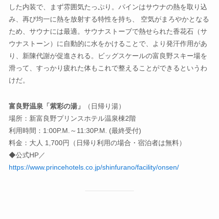
した内装で、まず雰囲気たっぷり。パインはサウナの熱を取り込
み、再び均一に熱を放射する特性を持ち、 空気がまろやかとなる
ため、サウナには最適。サウナストーブで熱せられた香花石（サ
ウナストーン）に自動的に水をかけることで、より発汗作用があ
り、新陳代謝が促進される。ビッグスケールの富良野スキー場を
滑って、すっかり疲れた体もこれで整えることができるというわ
けだ。
富良野温泉「紫彩の湯」
（日帰り湯）
場所：新富良野プリンスホテル温泉棟2階
利用時間：1:00P.M.～11:30P.M. (最終受付)
料金：大人 1,700円（日帰り利用の場合・宿泊者は無料）
◆公式HP／
https://www.princehotels.co.jp/shinfurano/facility/onsen/