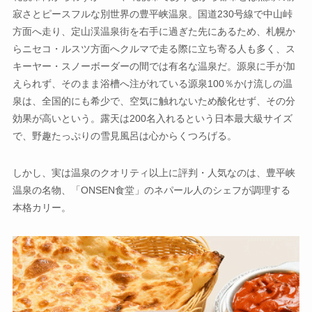
寂さとピースフルな別世界の豊平峡温泉。国道230号線で中山峠
方面へ走り、定山渓温泉街を右手に過ぎた先にあるため、札幌か
らニセコ・ルスツ方面へクルマで走る際に立ち寄る人も多く、ス
キーヤー・スノーボーダーの間では有名な温泉だ。源泉に手が加
えられず、そのまま浴槽へ注がれている源泉100％かけ流しの温
泉は、全国的にも希少で、空気に触れないため酸化せず、その分
効果が高いという。露天は200名入れるという日本最大級サイズ
で、野趣たっぷりの雪見風呂は心からくつろげる。
しかし、実は温泉のクオリティ以上に評判・人気なのは、豊平峡
温泉の名物、「ONSEN食堂」のネパール人のシェフが調理する
本格カリー。