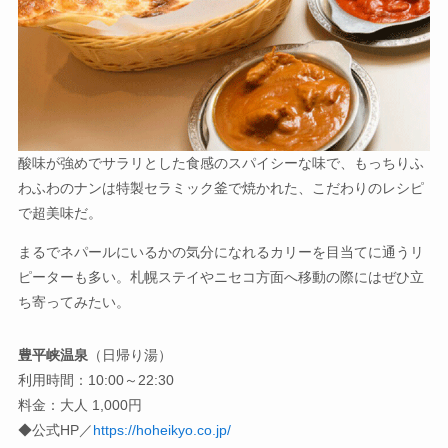
酸味が強めでサラリとした食感のスパイシーな味で、もっちりふ
わふわのナンは特製セラミック釜で焼かれた、こだわりのレシピ
で超美味だ。
まるでネパールにいるかの気分になれるカリーを目当てに通うリ
ピーターも多い。札幌ステイやニセコ方面へ移動の際にはぜひ立
ち寄ってみたい。
豊平峡温泉
（日帰り湯）
利用時間：10:00～22:30
料金：大人 1,000円
◆公式HP／
https://hoheikyo.co.jp/