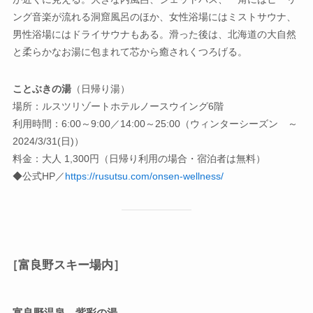
ング音楽が流れる洞窟風呂のほか、女性浴場にはミストサウナ、
男性浴場にはドライサウナもある。滑った後は、北海道の大自然
と柔らかなお湯に包まれて芯から癒されくつろげる。
ことぶきの湯
（日帰り湯）
場所：ルスツリゾートホテルノースウイング6階
利用時間：6:00～9:00／14:00～25:00（ウィンターシーズン ～
2024/3/31(日)）
料金：大人 1,300円（日帰り利用の場合・宿泊者は無料）
◆公式HP／
https://rusutsu.com/onsen-wellness/
［富良野スキー場内］
富良野温泉 紫彩の湯