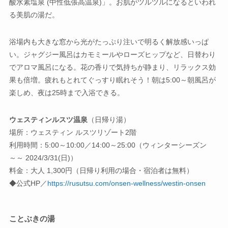
酸水素塩泉 (中性低張高温泉)」。お肌がツルツルになるといわれ
る美肌の湯だ。
浴場内も大きな窓から光がたっぷり注いで明るく解放感いっぱ
い。ジャグジー風呂はカモミールやローズヒップなど、日替わり
でアロマ風呂になる。花の香りで気持ちが静まり、リラックス効
果も倍増。疲れもとれてぐっすり眠れそう！朝は5:00～朝風呂が
楽しめ、夜は25時まで入浴できる。
ウェスティンルスツ温泉
（日帰り湯）
場所：ウェスティン ルスツリゾート2階
利用時間：5:00～10:00／14:00～25:00（ウィンターシーズン
～～ 2024/3/31(日)）
料金：大人 1,300円（日帰り利用の場合・宿泊者は無料）
◆公式HP／
https://rusutsu.com/onsen-wellness/westin-onsen
ことぶきの湯