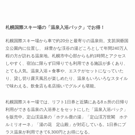
札幌国際スキー場の「温泉入浴パック」でお得！
札幌国際スキー場から車で約20分と最寄りの温泉街。支笏洞爺国
立公園内に位置し、 緑豊かな渓谷の湯どころとして年間240万人
程の方が訪れる温泉地。札幌市中心部からも約1時間とアクセス
しやすく、宿泊に限らず日帰りでも利用できる施設が多くあり、
とても人気。温泉入浴＋食事や、エステがセットになっていた
り、貸し切り露天風呂が楽しめたり、温泉もいろいろなスタイル
で味わえる。飲食店も名店揃いでグルメも堪能。
札幌国際スキー場では、リフト1日券と近隣にある8ヵ所の日帰り
利用ができる温泉の入浴券とをセットにした「温泉入浴パック」
を販売中。定山渓温泉の「ホテル鹿の湯」「定山渓万世閣 ホテ
ルミリオーネ」「湯の花 定山殿」が対応している。1日券にプ
ラス温泉が利用できて6,300円とお得になる。