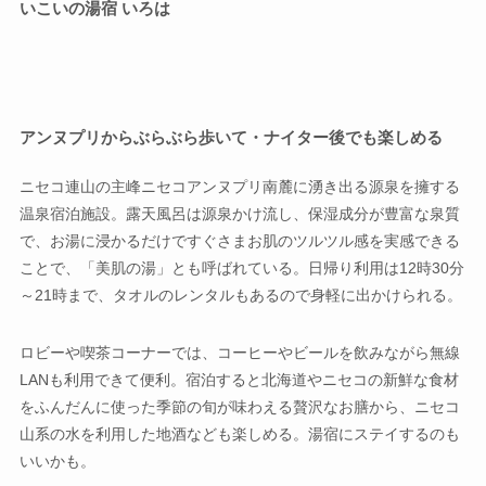
いこいの湯宿 いろは
アンヌプリからぶらぶら歩いて・ナイター後でも楽しめる
ニセコ連山の主峰ニセコアンヌプリ南麓に湧き出る源泉を擁する
温泉宿泊施設。露天風呂は源泉かけ流し、保湿成分が豊富な泉質
で、お湯に浸かるだけですぐさまお肌のツルツル感を実感できる
ことで、「美肌の湯」とも呼ばれている。日帰り利用は12時30分
～21時まで、タオルのレンタルもあるので身軽に出かけられる。
ロビーや喫茶コーナーでは、コーヒーやビールを飲みながら無線
LANも利用できて便利。宿泊すると北海道やニセコの新鮮な食材
をふんだんに使った季節の旬が味わえる贅沢なお膳から、ニセコ
山系の水を利用した地酒なども楽しめる。湯宿にステイするのも
いいかも。