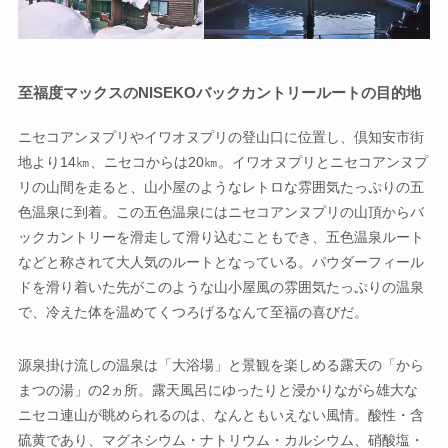
至福度マックスのNISEKOバックカントリールートの目的地
ニセコアンヌプリやイワオヌプリの登山口に位置し、倶知安市街
地より14㎞、ニセコからは20㎞。イワオヌプリとニセコアンヌプ
リの山間を走ると、山小屋のようなレトロな雰囲気たっぷりの五
色温泉に到着。この五色温泉にはニセコアンヌプリの山頂からバ
ックカントリーを滑走して滑り込むこともでき、五色温泉ルート
などと称されて大人気のルートとなっている。パウダーフィール
ドを滑り着いた先がこのような山小屋風の雰囲気たっぷりの温泉
で、冷えた体を温めてくつろげるなんて至福の喜びだ。
源泉掛け流しの温泉は「大浴場」と景観を楽しめる露天の「から
まつの湯」の2ヵ所。露天風呂にゆったりと浸かりながら雄大な
ニセコ連山が眺められるのは、なんともいえない風情。酸性・含
硫黄であり、マグネシウム・ナトリウム・カルシウム、硝酸塩・