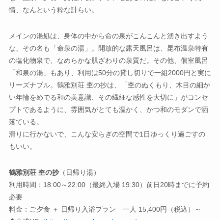
情、なんという粋な計らい。
メインの湯処は、身体の中から命の泉がこんこんと湧き出すよう
な、その名も「命泉の湯」。開放的な露天風呂は、昆布温泉特有
の塩化物泉で、なめらかな肌ざわりの泉質だ。その他、個室風呂
「和泉の湯」もあり、利用は50分の貸し切りで一組2000円と実に
リーズナブル。鶴雅別荘 杢の抄は、「杢のぬくもり、木目の細か
い年輪をめでる和の美意識、その繊細な感性を大切に」がコンセ
プトであるように、雰囲気がとても温かく、かつ和のモダンで洒
落ている。
滑りに行かないで、こんな安らぎの空間で1日ゆっくり過ごすの
もいい。
鶴雅別荘 杢の抄
（日帰り湯）
利用時間：18:00～22:00（最終入場 19:30）前日20時までに予約
必要
料金：ご夕食 ＋ 日帰り入浴プラン 一人 15,400円（税込）～