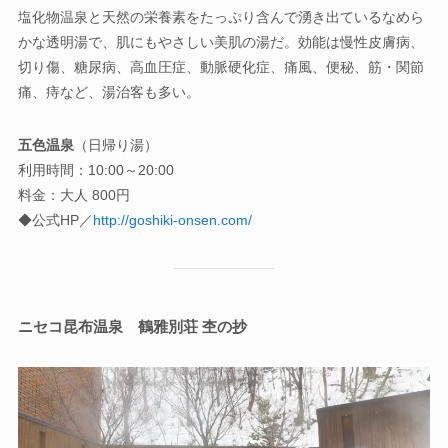
塩化物温泉と天然の栄養素をたっぷり含んで湧き出ているなめら
かな透明湯で、肌にもやさしい美肌の湯だ。効能は慢性皮膚病、
切り傷、糖尿病、高血圧症、動脈硬化症、痛風、便秘、筋・関節
痛、痔など、湯治客も多い。
五色温泉
（日帰り湯）
利用時間：10:00～20:00
料金：大人 800円
◆公式HP／
http://goshiki-onsen.com/
ニセコ昆布温泉 鶴雅別荘 杢の抄