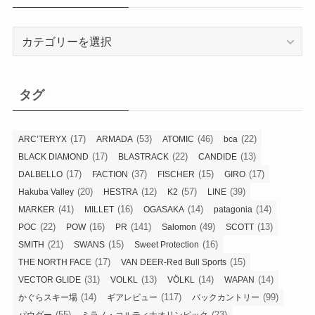
カ
テ
ゴ
リ
タグ
ー
(17)
(53)
(46)
(22)
ARC’TERYX
ARMADA
ATOMIC
bca
(17)
(22)
(13)
BLACK DIAMOND
BLASTRACK
CANDIDE
(17)
(37)
(15)
(17)
DALBELLO
FACTION
FISCHER
GIRO
(20)
(12)
(57)
(39)
Hakuba Valley
HESTRA
K2
LINE
(41)
(16)
(14)
(14)
MARKER
MILLET
OGASAKA
patagonia
(22)
(16)
(141)
(49)
(13)
POC
POW
PR
Salomon
SCOTT
(21)
(15)
(16)
SMITH
SWANS
Sweet Protection
(17)
(15)
THE NORTH FACE
VAN DEER-Red Bull Sports
(31)
(13)
(14)
(14)
VECTOR GLIDE
VOLKL
VÖLKL
WAPAN
(14)
(117)
(99)
かぐらスキー場
ギアレビュー
バックカントリー
(55)
(23)
パウダー
ミラノ・コルティナオリンピック