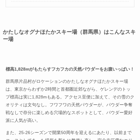
かたしなオグナほたかスキー場（群馬県）はこんなスキ
ー場
標高1,828mがもたらすフカフカの天然パウダーをお腹いっぱい！
群馬県片品村がロケーションのかたしなオグナほたかスキー場
は、東京からわずか2時間と首都圏近郊ながら、ゲレンデのトッ
プ標高は実に1,828mもある。アクセス至便に加えて、その雪のク
オリティは文句なし。フワフワの天然パウダーが、パウダー争奪
戦なしで存分に楽しめる穴場的なスポットとして、パウダー愛好
派に人気が高い。
また、25-26シーズンで開業50周年を迎えるにあたり、以前まで