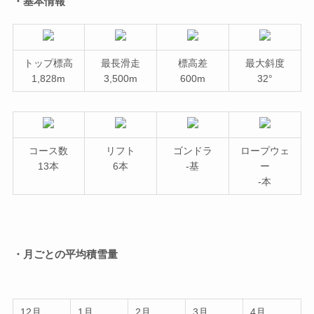
・基本情報
トップ標高
最長滑走
標高差
最大斜度
1,828m
3,500m
600m
32°
コース数
リフト
ゴンドラ
ロープウェ
13本
6本
-基
ー
-本
・月ごとの平均積雪量
12月
1月
2月
3月
4月