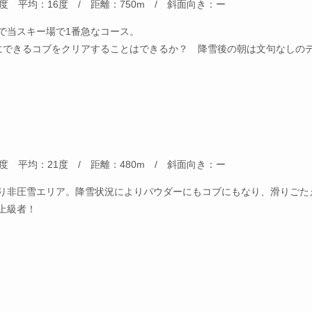
度 平均：16度 / 距離：750m / 斜面向き：ー
で当スキー場で1番急なコース。
°にできるコブをクリアすることはできるか？ 降雪後の朝は文句なしの
度 平均：21度 / 距離：480m / 斜面向き：ー
り非圧雪エリア。降雪状況によりパウダーにもコブにもなり、滑りごた
上級者！