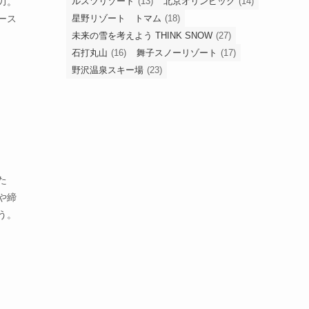
ルスツリゾート
(13)
北京オリンピック
(14)
力。
星野リゾート トマム
(18)
ース
未来の雪を考えよう THINK SNOW
(27)
石打丸山
(16)
舞子スノーリゾート
(17)
野沢温泉スキー場
(23)
た
や締
う。