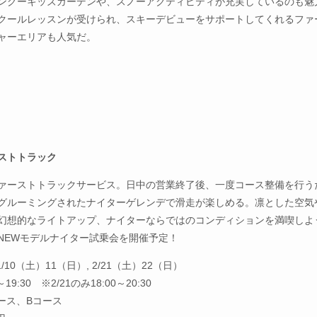
ングーキッズガーデンや、スノーアクティビティが充実しているのも魅
クールレッスンが受けられ、スキーデビューをサポートしてくれるファ
ャーエリアも人気だ。
ストトラック
ァーストトラックサービス。日中の営業終了後、一度コース整備を行う
グルーミングされたナイターゲレンデで滑走が楽しめる。凛とした空気
幻想的なライトアップ、ナイターならではのコンディションを満喫しよ
）はNEWモデルナイター試乗会を開催予定！
/1/10（土）11（日）, 2/21（土）22（日）
～19:30 ※2/21のみ18:00～20:30
コース、Bコース