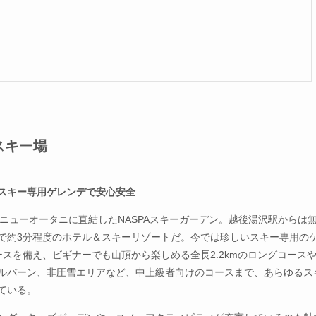
スキー場
スキー専用ゲレンデで安心安全
PAニューオータニに直結したNASPAスキーガーデン。越後湯沢駅からは
で約3分程度のホテル＆スキーリゾートだ。今では珍しいスキー専用の
ースを備え、ビギナーでも山頂から楽しめる全長2.2kmのロングコース
ルバーン、非圧雪エリアなど、中上級者向けのコースまで、あらゆるス
ている。