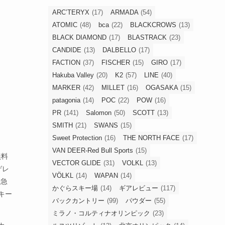
ARC’TERYX
(17)
ARMADA
(54)
ATOMIC
(48)
bca
(22)
BLACKCROWS
(13)
BLACK DIAMOND
(17)
BLASTRACK
(23)
CANDIDE
(13)
DALBELLO
(17)
FACTION
(37)
FISCHER
(15)
GIRO
(17)
Hakuba Valley
(20)
K2
(57)
LINE
(40)
MARKER
(42)
MILLET
(16)
OGASAKA
(15)
patagonia
(14)
POC
(22)
POW
(16)
PR
(141)
Salomon
(50)
SCOTT
(13)
SMITH
(21)
SWANS
(15)
Sweet Protection
(16)
THE NORTH FACE
(17)
VAN DEER-Red Bull Sports
(15)
無料
VECTOR GLIDE
(31)
VOLKL
(13)
ゲレ
VÖLKL
(14)
WAPAN
(14)
や急
かぐらスキー場
(14)
ギアレビュー
(117)
キー
バックカントリー
(99)
パウダー
(55)
ミラノ・コルティナオリンピック
(23)