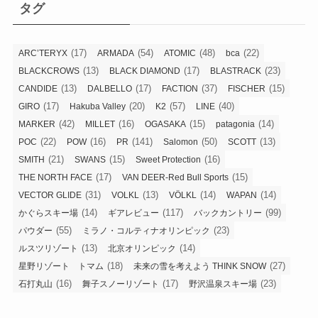
リ
タグ
ー
(17)
(54)
(48)
(22)
ARC’TERYX
ARMADA
ATOMIC
bca
(13)
(17)
(23)
BLACKCROWS
BLACK DIAMOND
BLASTRACK
(13)
(17)
(37)
(15)
CANDIDE
DALBELLO
FACTION
FISCHER
(17)
(20)
(57)
(40)
GIRO
Hakuba Valley
K2
LINE
(42)
(16)
(15)
(14)
MARKER
MILLET
OGASAKA
patagonia
(22)
(16)
(141)
(50)
(13)
POC
POW
PR
Salomon
SCOTT
(21)
(15)
(16)
SMITH
SWANS
Sweet Protection
(17)
(15)
THE NORTH FACE
VAN DEER-Red Bull Sports
(31)
(13)
(14)
(14)
VECTOR GLIDE
VOLKL
VÖLKL
WAPAN
(14)
(117)
(99)
かぐらスキー場
ギアレビュー
バックカントリー
(55)
(23)
パウダー
ミラノ・コルティナオリンピック
(13)
(14)
ルスツリゾート
北京オリンピック
(18)
(27)
星野リゾート トマム
未来の雪を考えよう THINK SNOW
(16)
(17)
(23)
石打丸山
舞子スノーリゾート
野沢温泉スキー場