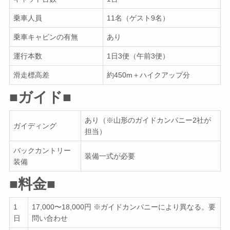
乗車人員
11名（ゲスト9名）
乗車キャビンの有無
あり
運行本数
1日3便（午前3便）
滑走標高差
約450m＋ハイクアップ分
■ガイド■
あり（※山形のガイドカンパニー2社が
ガイディング
担当）
バックカントリー
装備一式が必要
装備
■料金■
1
17,000〜18,000円 ※ガイドカンパニーにより異なる。要
日
問い合わせ