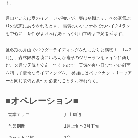
ト。
月山といえば夏のイメージが強いが、実は冬期こそ、その豪雪ぶ
りの恩恵にあやかれるとき。 雪質のいいブナ林でのハイク&ラン
を中心に、条件がよければ姥ヶ岳や月山主峰まで足を延ばす。
厳冬期の月山でパウダーライディングをたっぷりと満喫！ 1～2
月は、森林限界を境にいろんな地形のツリーランをメインに楽し
む。３月は天気も安定してくるので、天気の良い日はでかい斜面
を狙って豪快なライディングを。 参加にはバックカントリーツア
ーと同じ装備と条件が必要なことをお忘れなく。
■オペレーション■
営業エリア
月山周辺
営業期間
1月上旬〜3月下旬
キャット台数
1台