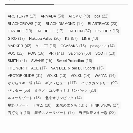
ー
(17)
(54)
(48)
(22)
ARC’TERYX
ARMADA
ATOMIC
bca
(13)
(17)
(23)
BLACKCROWS
BLACK DIAMOND
BLASTRACK
(13)
(17)
(37)
(15)
CANDIDE
DALBELLO
FACTION
FISCHER
(17)
(20)
(57)
(40)
GIRO
Hakuba Valley
K2
LINE
(42)
(16)
(15)
(14)
MARKER
MILLET
OGASAKA
patagonia
(22)
(16)
(141)
(50)
(13)
POC
POW
PR
Salomon
SCOTT
(21)
(15)
(16)
SMITH
SWANS
Sweet Protection
(17)
(15)
THE NORTH FACE
VAN DEER-Red Bull Sports
(31)
(13)
(14)
(14)
VECTOR GLIDE
VOLKL
VÖLKL
WAPAN
(14)
(117)
(99)
かぐらスキー場
ギアレビュー
バックカントリー
(55)
(23)
パウダー
ミラノ・コルティナオリンピック
(13)
(14)
ルスツリゾート
北京オリンピック
(18)
(27)
星野リゾート トマム
未来の雪を考えよう THINK SNOW
(16)
(17)
(23)
石打丸山
舞子スノーリゾート
野沢温泉スキー場