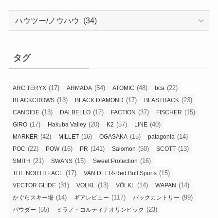
カ
テ
ゴ
リ
タグ
ー
(17)
(54)
(48)
(22)
ARC’TERYX
ARMADA
ATOMIC
bca
(13)
(17)
(23)
BLACKCROWS
BLACK DIAMOND
BLASTRACK
(13)
(17)
(37)
(15)
CANDIDE
DALBELLO
FACTION
FISCHER
(17)
(20)
(57)
(40)
GIRO
Hakuba Valley
K2
LINE
(42)
(16)
(15)
(14)
MARKER
MILLET
OGASAKA
patagonia
(22)
(16)
(141)
(50)
(13)
POC
POW
PR
Salomon
SCOTT
(21)
(15)
(16)
SMITH
SWANS
Sweet Protection
(17)
(15)
THE NORTH FACE
VAN DEER-Red Bull Sports
(31)
(13)
(14)
(14)
VECTOR GLIDE
VOLKL
VÖLKL
WAPAN
(14)
(117)
(99)
かぐらスキー場
ギアレビュー
バックカントリー
(55)
(23)
パウダー
ミラノ・コルティナオリンピック