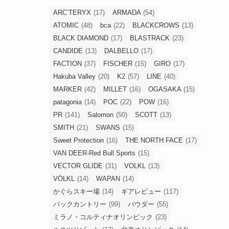
ARC’TERYX
(17)
ARMADA
(54)
ATOMIC
(48)
bca
(22)
BLACKCROWS
(13)
BLACK DIAMOND
(17)
BLASTRACK
(23)
CANDIDE
(13)
DALBELLO
(17)
FACTION
(37)
FISCHER
(15)
GIRO
(17)
Hakuba Valley
(20)
K2
(57)
LINE
(40)
MARKER
(42)
MILLET
(16)
OGASAKA
(15)
patagonia
(14)
POC
(22)
POW
(16)
PR
(141)
Salomon
(50)
SCOTT
(13)
SMITH
(21)
SWANS
(15)
Sweet Protection
(16)
THE NORTH FACE
(17)
VAN DEER-Red Bull Sports
(15)
VECTOR GLIDE
(31)
VOLKL
(13)
VÖLKL
(14)
WAPAN
(14)
かぐらスキー場
(14)
ギアレビュー
(117)
バックカントリー
(99)
パウダー
(55)
ミラノ・コルティナオリンピック
(23)