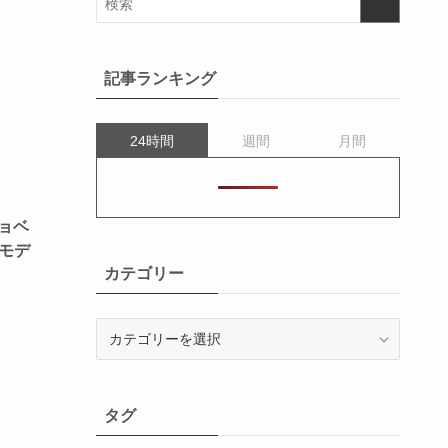
記事ランキング
24時間
週間
月間
ョベ
いモデ
カテゴリー
カ
テ
ゴ
リ
タグ
ー