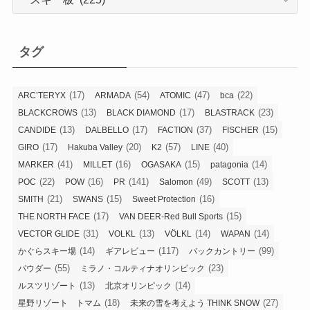
テ
ゴ
リ
タグ
ー
(17)
(54)
(47)
(22)
ARC’TERYX
ARMADA
ATOMIC
bca
(13)
(17)
(23)
BLACKCROWS
BLACK DIAMOND
BLASTRACK
(13)
(17)
(37)
(15)
CANDIDE
DALBELLO
FACTION
FISCHER
(17)
(20)
(57)
(40)
GIRO
Hakuba Valley
K2
LINE
(41)
(16)
(15)
(14)
MARKER
MILLET
OGASAKA
patagonia
(22)
(16)
(141)
(49)
(13)
POC
POW
PR
Salomon
SCOTT
(21)
(15)
(16)
SMITH
SWANS
Sweet Protection
(17)
(15)
THE NORTH FACE
VAN DEER-Red Bull Sports
(31)
(13)
(14)
(14)
VECTOR GLIDE
VOLKL
VÖLKL
WAPAN
(14)
(117)
(99)
かぐらスキー場
ギアレビュー
バックカントリー
(55)
(23)
パウダー
ミラノ・コルティナオリンピック
(13)
(14)
ルスツリゾート
北京オリンピック
(18)
(27)
星野リゾート トマム
未来の雪を考えよう THINK SNOW