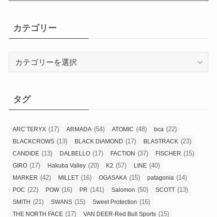
カテゴリー
カ
テ
ゴ
リ
タグ
ー
(17)
(54)
(48)
(22)
ARC’TERYX
ARMADA
ATOMIC
bca
(13)
(17)
(23)
BLACKCROWS
BLACK DIAMOND
BLASTRACK
(13)
(17)
(37)
(15)
CANDIDE
DALBELLO
FACTION
FISCHER
(17)
(20)
(57)
(40)
GIRO
Hakuba Valley
K2
LINE
(42)
(16)
(15)
(14)
MARKER
MILLET
OGASAKA
patagonia
(22)
(16)
(141)
(50)
(13)
POC
POW
PR
Salomon
SCOTT
(21)
(15)
(16)
SMITH
SWANS
Sweet Protection
(17)
(15)
THE NORTH FACE
VAN DEER-Red Bull Sports