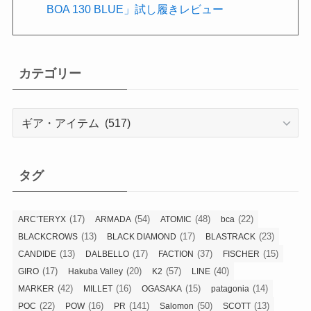
BOA 130 BLUE」試し履きレビュー
カテゴリー
カ
テ
ゴ
リ
タグ
ー
(17)
(54)
(48)
(22)
ARC’TERYX
ARMADA
ATOMIC
bca
(13)
(17)
(23)
BLACKCROWS
BLACK DIAMOND
BLASTRACK
(13)
(17)
(37)
(15)
CANDIDE
DALBELLO
FACTION
FISCHER
(17)
(20)
(57)
(40)
GIRO
Hakuba Valley
K2
LINE
(42)
(16)
(15)
(14)
MARKER
MILLET
OGASAKA
patagonia
(22)
(16)
(141)
(50)
(13)
POC
POW
PR
Salomon
SCOTT