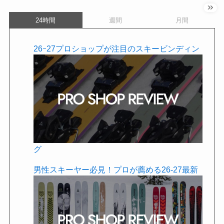
24時間
週間
月間
26ｰ27プロショップが注目のスキービンディン
グ
男性スキーヤー必見！プロが薦める26-27最新