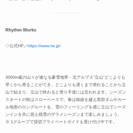
Rhythm Works
◇公式HP／
https://www.ne.jp/
3000m級の山々が連なる豪雪地帯・北アルプス”立山”どこよりも
早くから滑ることができ、どこよりも遅くまで滑れることから立
山で始まり、立山で終わると滑り手達には言われます。シーズン
スタートの秋はスローペースで。春は稜線を越え黒部ダムやカー
ル地形のロングルートを。雪のフィーリングを感じ立山でシーズ
ンインを共に迎え残雪のザラメシーズンまで楽しみましょう。
※ 1グループで貸切プライベートガイドも受け付け中です。