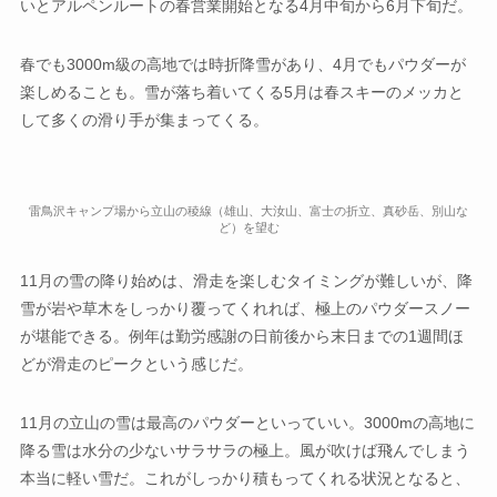
いとアルペンルートの春営業開始となる4月中旬から6月下旬だ。
春でも3000m級の高地では時折降雪があり、4月でもパウダーが
楽しめることも。雪が落ち着いてくる5月は春スキーのメッカと
して多くの滑り手が集まってくる。
雷鳥沢キャンプ場から立山の稜線（雄山、大汝山、富士の折立、真砂岳、別山な
ど）を望む
11月の雪の降り始めは、滑走を楽しむタイミングが難しいが、降
雪が岩や草木をしっかり覆ってくれれば、極上のパウダースノー
が堪能できる。例年は勤労感謝の日前後から末日までの1週間ほ
どが滑走のピークという感じだ。
11月の立山の雪は最高のパウダーといっていい。3000mの高地に
降る雪は水分の少ないサラサラの極上。風が吹けば飛んでしまう
本当に軽い雪だ。これがしっかり積もってくれる状況となると、