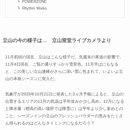
POWERZONE
Rhythm Works
立山の今の様子は… 立山室堂ライブカメラより
11月初頭の現在、立山はこんな様子だ。先週末の寒波の影響で、
11月4日現在、ご覧の通りすっかり雪景色。11月半ばにもなる
と、この美しい立山連峰がさらに深い雪に包まれて、いよいよ立
山の本格シーズンに突入だ。
気象庁が2025年10月21日に発表した3ヵ月予報によると、立山の
位置するエリアの11月の気温は平年並みか少し高め、12月になる
と降水量（標高の高い場所では降雪に）は平年より少し多めとの
こと。シーズンインの立山のフレッシュパウダーの恵みをたくさ
ん得られるのはどんなタイミングになるだろう？