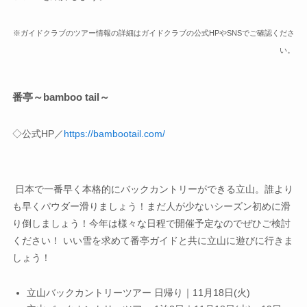
※ガイドクラブのツアー情報の詳細はガイドクラブの公式HPやSNSでご確認くださ
い。
番亭～bamboo tail～
◇公式HP／
https://bambootail.com/
日本で一番早く本格的にバックカントリーができる立山。誰より
も早くパウダー滑りましょう！まだ人が少ないシーズン初めに滑
り倒しましょう！今年は様々な日程で開催予定なのでぜひご検討
ください！ いい雪を求めて番亭ガイドと共に立山に遊びに行きま
しょう！
立山バックカントリーツアー 日帰り｜11月18日(火)