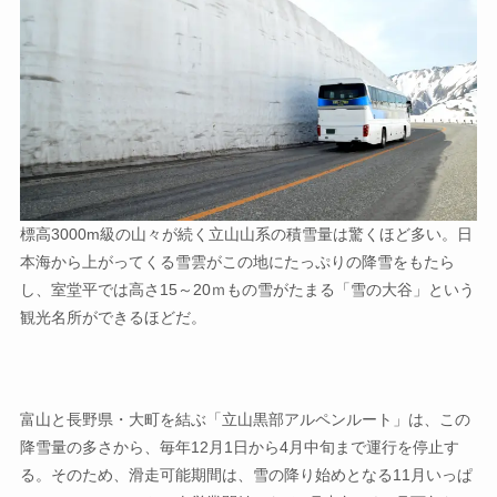
標高3000m級の山々が続く立山山系の積雪量は驚くほど多い。日
本海から上がってくる雪雲がこの地にたっぷりの降雪をもたら
し、室堂平では高さ15～20ｍもの雪がたまる「雪の大谷」という
観光名所ができるほどだ。
富山と長野県・大町を結ぶ「立山黒部アルペンルート」は、この
降雪量の多さから、毎年12月1日から4月中旬まで運行を停止す
る。そのため、滑走可能期間は、雪の降り始めとなる11月いっぱ