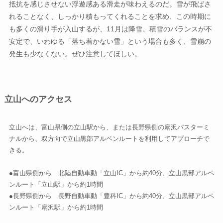
抵抗を感じさせない浮遊感ある滑走が味わえるのだ。雪が飛ばさ
れることなく、しっかり積もってくれることを求め、この時期に
も多くの滑り手が入山するが、11月は降雪、積雪のバランスが不
安定で、いわゆる「落ち着かない雪」という場合も多く、雪崩の
発生も少なくない。ぜひ注意してほしい。
立山へのアクセス
立山へは、富山県側の立山駅から、または長野県側の扇沢バスターミ
ナルから、双方向で立山黒部アルペンルートを利用してアプローチで
きる。
●富山県側から 北陸自動車動「立山IC」から約40分、立山黒部アルペ
ンルート「立山駅」から約1時間
●長野県側から 長野自動車動「豊科IC」から約40分、立山黒部アルペ
ンルート「扇沢駅」から約1時間