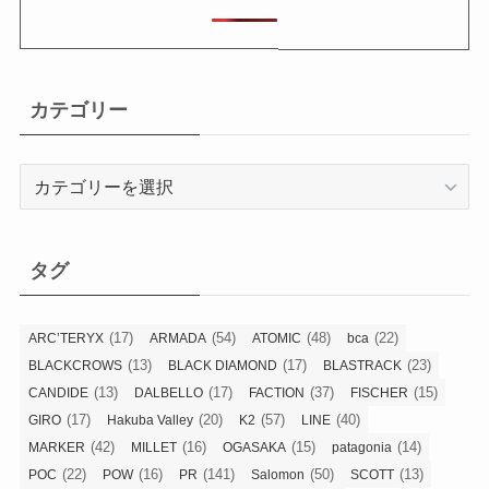
カテゴリー
カ
テ
ゴ
リ
タグ
ー
(17)
(54)
(48)
(22)
ARC’TERYX
ARMADA
ATOMIC
bca
(13)
(17)
(23)
BLACKCROWS
BLACK DIAMOND
BLASTRACK
(13)
(17)
(37)
(15)
CANDIDE
DALBELLO
FACTION
FISCHER
(17)
(20)
(57)
(40)
GIRO
Hakuba Valley
K2
LINE
(42)
(16)
(15)
(14)
MARKER
MILLET
OGASAKA
patagonia
(22)
(16)
(141)
(50)
(13)
POC
POW
PR
Salomon
SCOTT