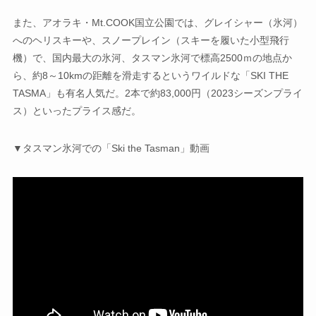
また、アオラキ・Mt.COOK国立公園では、グレイシャー（氷河）
へのヘリスキーや、スノープレイン（スキーを履いた小型飛行
機）で、国内最大の氷河、タスマン氷河で標高2500ｍの地点か
ら、約8～10kmの距離を滑走するというワイルドな「SKI THE
TASMA」も有名人気だ。2本で約83,000円（2023シーズンプライ
ス）といったプライス感だ。
▼タスマン氷河での「Ski the Tasman」動画