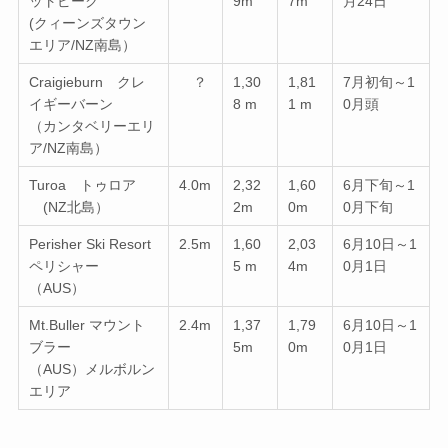
ットピーク
9m
7m
月24日
(クィーンズタウン
エリア/NZ南島）
Craigieburn クレ
？
1,30
1,81
7月初旬～1
イギーバーン
8 m
1 m
0月頭
（カンタベリーエリ
ア/NZ南島）
Turoa トゥロア
4.0m
2,32
1,60
6月下旬～1
(NZ北島）
2m
0m
0月下旬
Perisher Ski Resort
2.5m
1,60
2,03
6月10日～1
ペリシャー
5 m
4m
0月1日
（AUS）
Mt.Buller マウント
2.4m
1,37
1,79
6月10日～1
ブラー
5m
0m
0月1日
（AUS）メルボルン
エリア