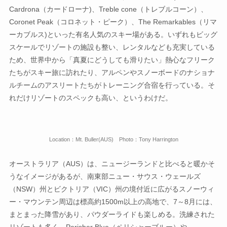
Cardrona（カードローナ)、Treble cone（トレブルコーン）、
Coronet Peak（コロネット・ピーク）、The Remarkables（リマ
ーカブルス)といった有名人気のスキー場がある。いずれもビッグ
スケールでリゾートの施設も整い、レンタルなども充実している
ため、世界中から「真夏にどうしても滑りたい」熱心なフリーク
たちがスキー旅に訪れたり、アルペンやスノーボードのナショナ
ルチームのアスリートたちがトレーニング合宿を行っている。そ
れだけリゾートのスペックも高い、というわけだ。
Location：Mt. Buller(AUS) Photo：Tony Harrington
オーストラリア（AUS）は、ニュージーランドと比べると暖かそ
うなイメージがあるが、南東部ニュー・サウス・ウェールズ
（NSW）州とビクトリア（VIC）州の境付近に広がるスノーウィ
ー・マウンテン周辺は標高約1500m以上の高地で、7～8月には、
まとまった降雪があり、パウダーライドも楽しめる。洗練された
リゾートも多く、Perisher Blue（ペリシャーブルー）や