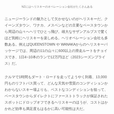
NZにはヘリスキーのオペレーション会社がたくさんある
ニュージーランドの魅力として欠かせないのがヘリスキーだ。ク
イーンズタウン、ワナカ、メスベンなどの主要なベースタウンか
ら周辺の山々へヘリでひとっ飛び。雄大なサザンアルプスで驚く
ほど気軽にヘリスキーを楽しめる。ヘリオペレーション会社も多
数ある。例えばQUEENSTOWN や WANAKAからのヘリスキーパ
ッケージでは、周辺の11の山々に600以上の滑走ルートをチョイ
スでき、1日4~10本のランで12万円ほど（2023シーズンプライ
ス）だ。
クルマで1時間もダート・ロードを走ってようやく到着、13,000
円ものリフトパス買って、どんな天気や雪質のコンディションか
わからないスキー場よりも、ベストなコンディションを狙って、
ベースタウンからダイレクトにファーストトラックが保証された
スポットにドロップオフできるヘリスキーのほうが、コストはか
かれど効率も満足度もはるかに高い可能性は大だ。