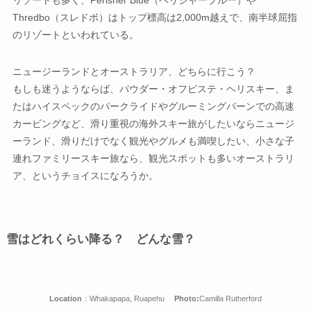
Thredbo（スレドボ）はトップ標高は2,000m越えで、南半球屈指
のリゾートといわれている。
ニュージーランドとオーストラリア、どちらに行こう？
もしも迷うようならば、パウダー・オフピステ・ヘリスキー、ま
たはハイスペックのパークライドやグルーミングバーンでの高速
カービングなど、滑り重視の海外スキー旅がしたいならニュージ
ーランド、滑りだけでなく観光やグルメも満喫したい、小さな子
連れファミリースキー旅なら、観光スポットも多いオーストラリ
ア、というチョイスになろうか。
雪はどれくらい降る？ どんな雪？
Location
：Whakapapa, Ruapehu
Photo:
Camilla Rutherford