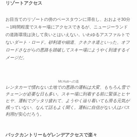
リゾートアクセス
お目当てのリゾートの傍のベースタウンに滞在し、おおよそ30分
～1時間程度でスキー場にアクセスできるが、ニュージーランド
の道路環境は決して良いとはいえない。いわゆるアスファルトで
ない
ダート・ロード。砂利道や細道、クネクネ道といった、オフ
ロードさながらの悪路を踏破してスキー場にようやく到達するイ
メージだ。
Mt.Huttへの道
レンタカーで慣れない土地での悪路の運転は大変、もちろん雪で
チェーンが必要な日も多い。スキー場に到着する前に緊張とヒヤ
ヒヤ、運転でグッタリ疲れて、ようやく辿り着いても滑る元気が
残っていない、なんて話もよく聞く。運転に自信がない人はバス
利用
が安心だろう。
バックカントリーもゲレンデアクセスで楽々