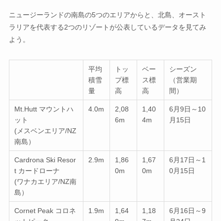
ニュージーランドの南島の5つのエリアからと、北島、オースト
ラリアを代表する2つのリゾートが公表しているデータを見てみ
よう。
平均
トッ
ベー
シーズン
積雪
プ標
ス標
（営業期
量
高
高
間）
Mt.Hutt マウントハ
4.0m
2,08
1,40
6月9日～10
ット
6m
4m
月15日
(メスベンエリア/NZ
南島）
Cardrona Ski Resor
2.9m
1,86
1,67
6月17日～1
t カードローナ
0m
0m
0月15日
(ワナカエリア/NZ南
島）
Cornet Peak コロネ
1.9m
1,64
1,18
6月16日～9