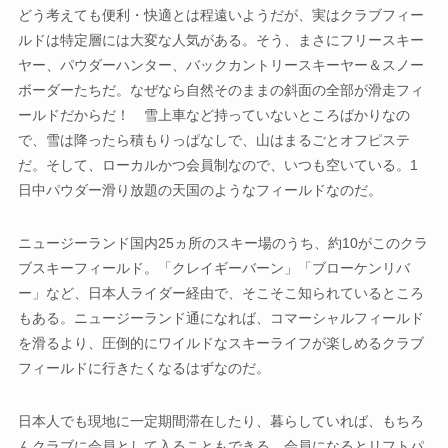
どう考えても便利・快適とは程遠いようだが、実はクラブフィー
ルドは特定層には大変な人気がある。そう、まさにフリースキー
ヤー、パウダーハンター、バックカントリースキーヤー＆スノー
ボーダーたちだ。なぜなら自然そのままの斜面の全部が滑走フィ
ールドだからだ！ 雪上車など持っていないところばかりなの
で、雪は降ったら積もりっぱなしで、山はまるごとオフピステ
だ。そして、ローカルかつ会員制なので、いつも空いている。1
日中パウダー滑り放題の天国のようなフィールドなのだ。
ニュージーランド国内25ヵ所のスキー場のうち、約10がこのクラ
ブスキーフィールド。「クレイギーバーン」「ブローケンリバ
ー」など、日本人ライダー経由で、そこそこ知られているところ
もある。ニュージーランド通になれば、コマーシャルフィールド
を滑るより、圧倒的にワイルドなスキーライフが楽しめるクラブ
フィールドに行きたくなるはずなのだ。
日本人でも現地に一定期間滞在したり、暮らしていれば、もちろ
んクラブに会員として入ることもできる。会員になるとリフトパ