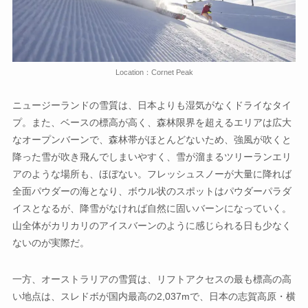
Location：Cornet Peak
ニュージーランドの雪質は、日本よりも湿気がなくドライなタイ
プ。また、ベースの標高が高く、森林限界を超えるエリアは広大
なオープンバーンで、森林帯がほとんどないため、強風が吹くと
降った雪が吹き飛んでしまいやすく、雪が溜まるツリーランエリ
アのような場所も、ほぼない。フレッシュスノーが大量に降れば
全面パウダーの海となり、ボウル状のスポットはパウダーパラダ
イスとなるが、降雪がなければ自然に固いバーンになっていく。
山全体がカリカリのアイスバーンのように感じられる日も少なく
ないのが実際だ。
一方、オーストラリアの雪質は、リフトアクセスの最も標高の高
い地点は、スレドボが国内最高の2,037mで、日本の志賀高原・横