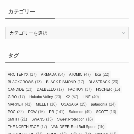
カテゴリー
カ
テ
ゴ
リ
タグ
ー
(17)
(54)
(47)
(22)
ARC’TERYX
ARMADA
ATOMIC
bca
(13)
(17)
(23)
BLACKCROWS
BLACK DIAMOND
BLASTRACK
(13)
(17)
(37)
(15)
CANDIDE
DALBELLO
FACTION
FISCHER
(17)
(20)
(57)
(40)
GIRO
Hakuba Valley
K2
LINE
(41)
(16)
(15)
(14)
MARKER
MILLET
OGASAKA
patagonia
(22)
(16)
(141)
(49)
(13)
POC
POW
PR
Salomon
SCOTT
(21)
(15)
(16)
SMITH
SWANS
Sweet Protection
(17)
(15)
THE NORTH FACE
VAN DEER-Red Bull Sports