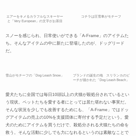
エアーをキメるカラフルなスキーヤー
コチラは圧雪車がモチーフ
と「Very European」の文字がお茶目
スノーを感じられ、日常使いができる「A-Frame」のアイテムた
ち。そんなアイテムの中に新たに登場したのが、ドッグリード
だ。
雪山がモチーフの「Dog Leash Snow」
ブランドの誕生の地 スリランカのビ
ーチが描かれた「Dog Leash Beach」
愛犬たちに全国では毎日10頭以上の犬猫が殺処分されているとい
う現状。ペットたちを愛する者にとっては居た堪れない事実だ。
そんな状況を少しでも改善するためにも、「A-Frame」ではドッ
グアイテムの売上の10%を支援団体に寄付する予定だという。愛
犬のためにアイテムを買うだけで、殺処分される犬猫たちの命を
救う。そんな活動に少しでも力になれるというのは素敵なことで