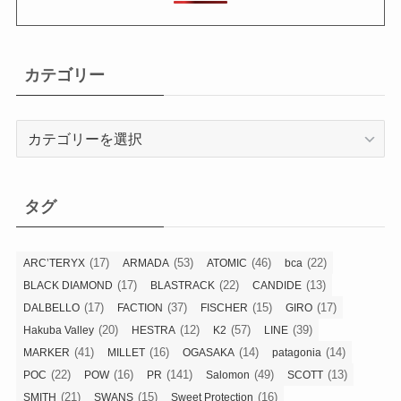
カテゴリー
カ
テ
ゴ
リ
タグ
ー
(17)
(53)
(46)
(22)
ARC’TERYX
ARMADA
ATOMIC
bca
(17)
(22)
(13)
BLACK DIAMOND
BLASTRACK
CANDIDE
(17)
(37)
(15)
(17)
DALBELLO
FACTION
FISCHER
GIRO
(20)
(12)
(57)
(39)
Hakuba Valley
HESTRA
K2
LINE
(41)
(16)
(14)
(14)
MARKER
MILLET
OGASAKA
patagonia
(22)
(16)
(141)
(49)
(13)
POC
POW
PR
Salomon
SCOTT
(21)
(15)
(16)
SMITH
SWANS
Sweet Protection