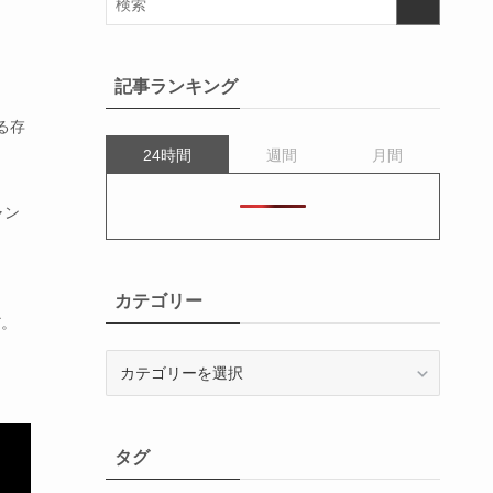
記事ランキング
る存
24時間
週間
月間
ャン
カテゴリー
だ。
カ
テ
ゴ
リ
タグ
ー