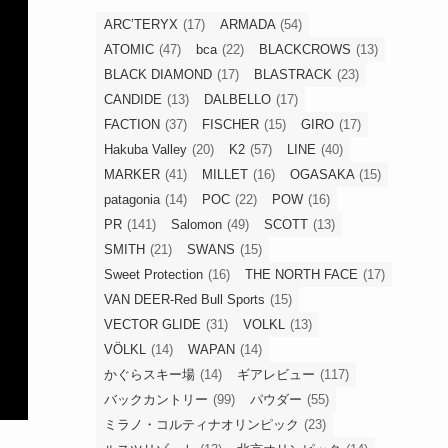
ARC’TERYX
(17)
ARMADA
(54)
ATOMIC
(47)
bca
(22)
BLACKCROWS
(13)
BLACK DIAMOND
(17)
BLASTRACK
(23)
CANDIDE
(13)
DALBELLO
(17)
FACTION
(37)
FISCHER
(15)
GIRO
(17)
Hakuba Valley
(20)
K2
(57)
LINE
(40)
MARKER
(41)
MILLET
(16)
OGASAKA
(15)
patagonia
(14)
POC
(22)
POW
(16)
PR
(141)
Salomon
(49)
SCOTT
(13)
SMITH
(21)
SWANS
(15)
Sweet Protection
(16)
THE NORTH FACE
(17)
VAN DEER-Red Bull Sports
(15)
VECTOR GLIDE
(31)
VOLKL
(13)
VÖLKL
(14)
WAPAN
(14)
かぐらスキー場
(14)
ギアレビュー
(117)
バックカントリー
(99)
パウダー
(55)
ミラノ・コルティナオリンピック
(23)