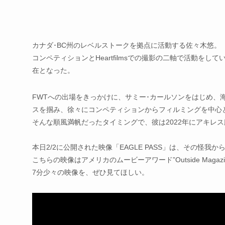
カナダ･BC州のレベルストークを拠点に活動する佐々木悠。
コンペティションとHeartfilmsでの撮影の二軸で活動を
在となった。
FWTへの出場をきっかけに、サミー･カールソンをはじめ、
スを掴み、徐々にコンペティションからフィルミングを中心
そんな順風満帆だったタイミングで、彼は2022年にアキレ
本日2/2に公開された映像「EAGLE PASS」は、その
こちらの映像はアメリカのムービーアワード”Outside Magaz
7分少々の映像を、ぜひ見てほしい。