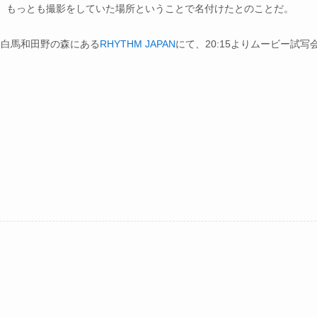
味は、もっとも撮影をしていた場所ということで名付けたとのことだ。
）に白馬和田野の森にある
RHYTHM JAPAN
にて、20:15よりムービー試写
。