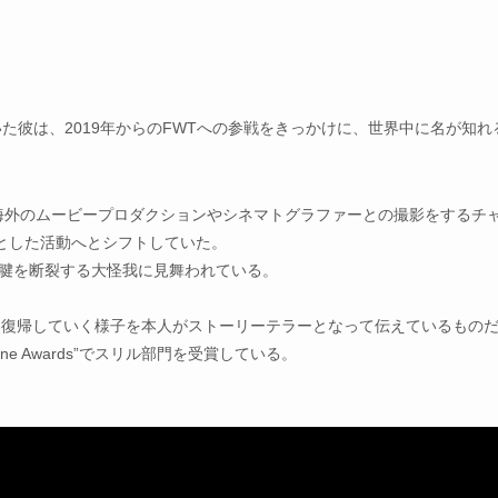
していた彼は、2019年からのFWTへの参戦をきっかけに、世界中に名が知れ
海外のムービープロダクションやシネマトグラファーとの撮影をするチ
とした活動へとシフトしていた。
ス腱を断裂する大怪我に見舞われている。
怪我から復帰していく様子を本人がストーリーテラーとなって伝えているもの
ine Awards”でスリル部門を受賞している。