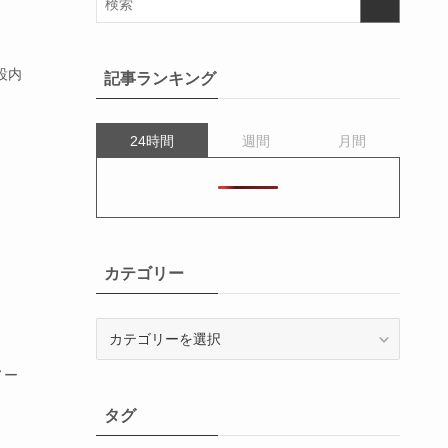
設内
記事ランキング
24時間
週間
月間
カテゴリー
カ
テ
ゴ
ノー
リ
タグ
ー