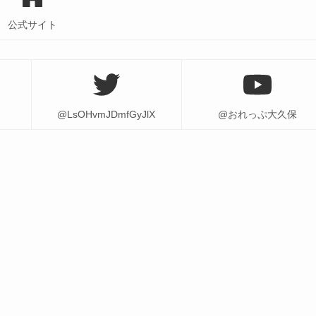
公式サイト
@LsOHvmJDmfGyJlX
@おれっぷ大久保