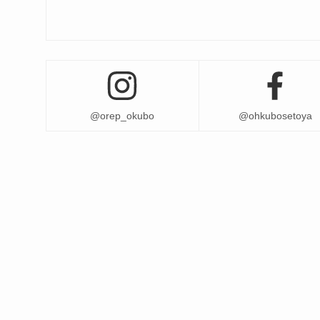
@orep_okubo
@ohkubosetoya