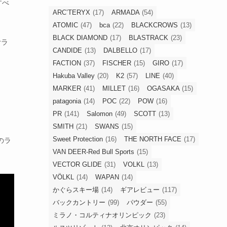
すべ
ARC’TERYX
(17)
ARMADA
(54)
ATOMIC
(47)
bca
(22)
BLACKCROWS
(13)
BLACK DIAMOND
(17)
BLASTRACK
(23)
むラ
CANDIDE
(13)
DALBELLO
(17)
FACTION
(37)
FISCHER
(15)
GIRO
(17)
Hakuba Valley
(20)
K2
(57)
LINE
(40)
MARKER
(41)
MILLET
(16)
OGASAKA
(15)
patagonia
(14)
POC
(22)
POW
(16)
PR
(141)
Salomon
(49)
SCOTT
(13)
SMITH
(21)
SWANS
(15)
Sweet Protection
(16)
THE NORTH FACE
(17)
のラ
VAN DEER-Red Bull Sports
(15)
VECTOR GLIDE
(31)
VOLKL
(13)
VÖLKL
(14)
WAPAN
(14)
かぐらスキー場
(14)
ギアレビュー
(117)
バックカントリー
(99)
パウダー
(55)
ミラノ・コルティナオリンピック
(23)