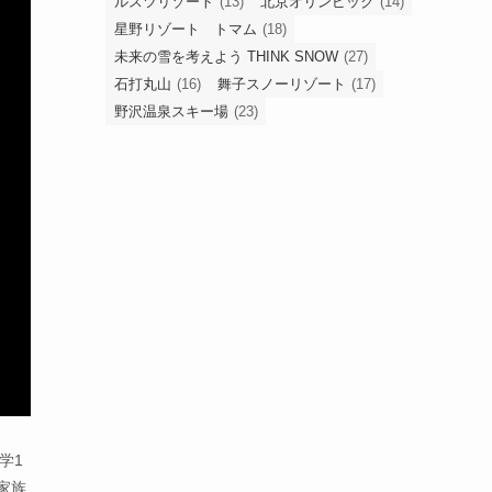
ルスツリゾート
(13)
北京オリンピック
(14)
星野リゾート トマム
(18)
未来の雪を考えよう THINK SNOW
(27)
石打丸山
(16)
舞子スノーリゾート
(17)
野沢温泉スキー場
(23)
学1
家族