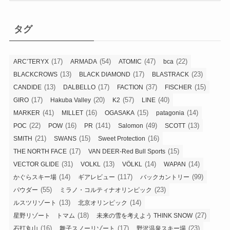
ゴ
リ
タグ
ー
(17)
(54)
(47)
(22)
ARC’TERYX
ARMADA
ATOMIC
bca
(13)
(17)
(23)
BLACKCROWS
BLACK DIAMOND
BLASTRACK
(13)
(17)
(37)
(15)
CANDIDE
DALBELLO
FACTION
FISCHER
(17)
(20)
(57)
(40)
GIRO
Hakuba Valley
K2
LINE
(41)
(16)
(15)
(14)
MARKER
MILLET
OGASAKA
patagonia
(22)
(16)
(141)
(49)
(13)
POC
POW
PR
Salomon
SCOTT
(21)
(15)
(16)
SMITH
SWANS
Sweet Protection
(17)
(15)
THE NORTH FACE
VAN DEER-Red Bull Sports
(31)
(13)
(14)
(14)
VECTOR GLIDE
VOLKL
VÖLKL
WAPAN
(14)
(117)
(99)
かぐらスキー場
ギアレビュー
バックカントリー
(55)
(23)
パウダー
ミラノ・コルティナオリンピック
(13)
(14)
ルスツリゾート
北京オリンピック
(18)
(27)
星野リゾート トマム
未来の雪を考えよう THINK SNOW
(16)
(17)
(23)
石打丸山
舞子スノーリゾート
野沢温泉スキー場