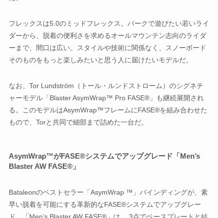
フレックスは5.0のミッドフレックス。パークで遊びたい若いライ
ダーから、脱着の便利さを求めるオールマウンテン志向のライダ
ーまで、間口は広い。スタイルや技術に関係なく、スノーボード
そのものをもっと楽しみたいと思う人に届けたいモデルだ。
なお、Tor Lundström（トール・ルンドストローム）のシグネチ
ャーモデル「Blaster AsymWrap™ Pro FASE®」も継続展開され
る。このモデルはAsymWrap™フレームにFASE®を組み合わせた
もので、Torと共同で細部まで詰めた一台だ。
AsymWrap™がFASE®システムでアップグレード
「Men’s
Blaster AW FASE®」
Bataleonのベストセラー「AsymWrap ™」バインディングが、素
早い脱着を可能にする革新的なFASE®システムでアップグレー
ド。「Men’s Blaster AW FASE®」は、 3点でベースプレートと結