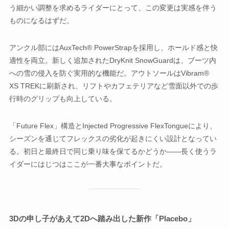
う細かい調整を求めるライダーにとって、この変更は実感を伴う
ものになるはずだ。
アンクル部にはAuxTech® PowerStrapを採用し、ホールド感と快
適性を両立。新しく追加されたDryKnit SnowGuardは、ブーツ内
への雪の侵入を防ぐ実用的な機能だ。アウトソールはVibram®
XS TREKに刷新され、リフトやカフェテリアなど雪面以外での歩
行時のグリップも向上している。
「Future Flex」構造とInjected Progressive FlexTongueにより、
シーズンを通じてフレックスの劣化が起きにくい設計となってい
る。初日と最終日で同じ乗り味を保てるかどうか——長く使うラ
イダーにはじつはここが一番大事なポイントだ。
3Dの申し子があえて2Dへ踏み出
した新作「
Placebo」