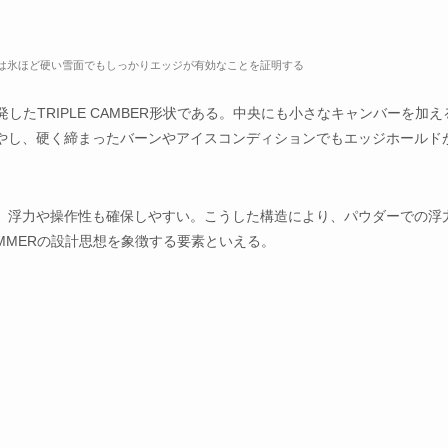
BERは氷ほど硬い雪面でもしっかりエッジが有効なことを証明する
発したTRIPLE CAMBER形状である。中央にも小さなキャンバーを加え
やし、硬く締まったバーンやアイスコンディションでもエッジホールド
、浮力や操作性も確保しやすい。こうした構造により、パウダーでの浮
UMMERの設計思想を象徴する要素といえる。