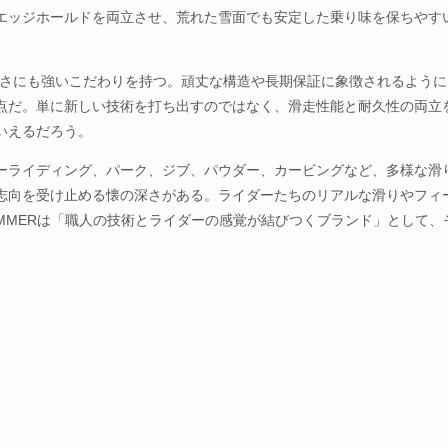
エッジホールドを両立させ、荒れた雪面でも安定した乗り味を保ちやす
性の高さにも強いこだわりを持つ。頑丈な構造や長期保証に象徴されるよう
点だ。単に新しい技術を打ち出すのではなく、滑走性能と耐久性の両立
いえるだろう。
ーライディング、パーク、ジブ、パウダー、カービングなど、多様な滑
志向を受け止める懐の深さがある。ライダーたちのリアルな滑りやフィ
UMMERは「職人の技術とライダーの感覚が結びつくブランド」として、