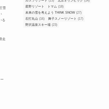
ルスツリゾート
(13)
北京オリンピック
(14)
星野リゾート トマム
(18)
圧雪
未来の雪を考えよう THINK SNOW
(27)
い
石打丸山
(16)
舞子スノーリゾート
(17)
いる
野沢温泉スキー場
(23)
滑走
オー