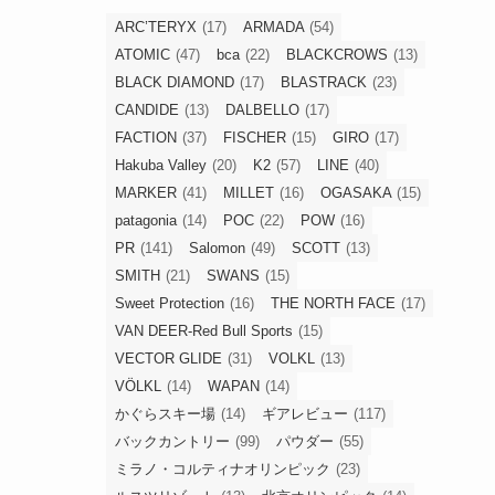
ARC’TERYX
(17)
ARMADA
(54)
ATOMIC
(47)
bca
(22)
BLACKCROWS
(13)
BLACK DIAMOND
(17)
BLASTRACK
(23)
CANDIDE
(13)
DALBELLO
(17)
FACTION
(37)
FISCHER
(15)
GIRO
(17)
Hakuba Valley
(20)
K2
(57)
LINE
(40)
MARKER
(41)
MILLET
(16)
OGASAKA
(15)
patagonia
(14)
POC
(22)
POW
(16)
PR
(141)
Salomon
(49)
SCOTT
(13)
SMITH
(21)
SWANS
(15)
Sweet Protection
(16)
THE NORTH FACE
(17)
VAN DEER-Red Bull Sports
(15)
VECTOR GLIDE
(31)
VOLKL
(13)
VÖLKL
(14)
WAPAN
(14)
かぐらスキー場
(14)
ギアレビュー
(117)
バックカントリー
(99)
パウダー
(55)
ミラノ・コルティナオリンピック
(23)