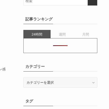
記事ランキング
24時間
週間
月間
カテゴリー
ン感
カ
テ
ゴ
リ
タグ
ー