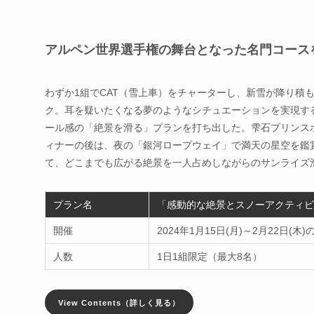
アルペン世界選手権の舞台となった名門コース
わずか1組でCAT（雪上車）をチャーターし、新雪が降り積
ク。耳を疑いたくなる夢のようなシチュエーションを実現す
ール感の「絶景を滑る」プランを打ち出した。雫石プリンス
ィナーの後は、夜の「銀河ロープウェイ」で満天の星空を鑑
て、どこまでも広がる絶景を一人占めしながらのサンライズ
プラン名
「感動的な絶景とスノーアクティビ
開催
2024年1月15日(月)～2月22日(木)
人数
1日1組限定（最大8名）
View Contents（詳しく見る）