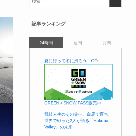
記事ランキング
24時間
週間
月間
夏に行って冬に滑ろう！GO
GREEN＋SNOW PASS販売中
競技人生のその先へ。白馬で育ち、
世界で戦った2人が語る「Hakuba
Valley」の未来