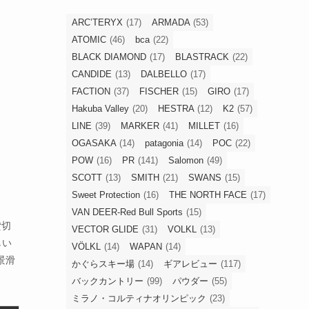
ARC’TERYX
(17)
ARMADA
(53)
ATOMIC
(46)
bca
(22)
BLACK DIAMOND
(17)
BLASTRACK
(22)
CANDIDE
(13)
DALBELLO
(17)
FACTION
(37)
FISCHER
(15)
GIRO
(17)
Hakuba Valley
(20)
HESTRA
(12)
K2
(57)
LINE
(39)
MARKER
(41)
MILLET
(16)
OGASAKA
(14)
patagonia
(14)
POC
(22)
POW
(16)
PR
(141)
Salomon
(49)
SCOTT
(13)
SMITH
(21)
SWANS
(15)
Sweet Protection
(16)
THE NORTH FACE
(17)
VAN DEER-Red Bull Sports
(15)
貸切
VECTOR GLIDE
(31)
VOLKL
(13)
しい
VÖLKL
(14)
WAPAN
(14)
景滑
かぐらスキー場
(14)
ギアレビュー
(117)
バックカントリー
(99)
パウダー
(55)
ミラノ・コルティナオリンピック
(23)