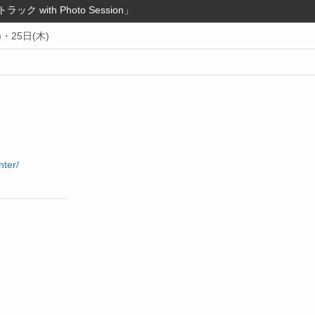
ラック with Photo Session」
)・25日(木)
nter/