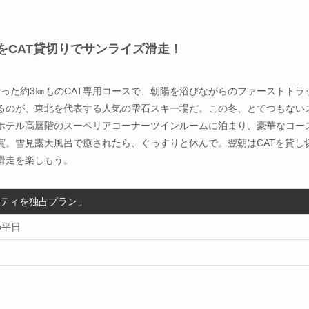
をCAT貸切りでサンライズ滑走！
もった約3㎞ものCAT専用コースで、朝陽を浴びながらのファーストトラ
るのが、東北を代表する人気の雫石スキー場だ。この冬、とてつもない
ホテル高層階のスーペリアコーナーツインルームに泊まり、豪華なコー
賞。雪見露天風呂で癒されたら、ぐっすりと休んで。翌朝はCATを貸し
滑走を楽しもう。
ティを独占プラン」
の平日